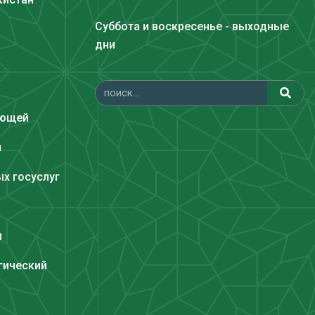
Суббота и воскресенье - выходные
дни
ающей
и
х госуслуг
и
гический