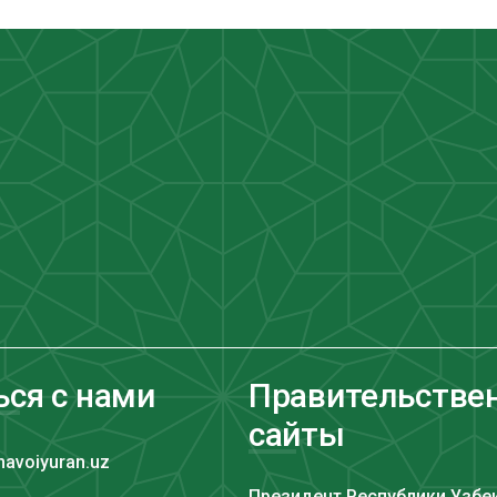
ься с нами
Правительстве
сайты
navoiyuran.uz
Президент Республики Узбе