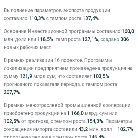
Выполнение параметров экспорта продукции
составило
110,3%
с темпом роста
137,4%
.
Освоение Инвестиционной программы составило
160,0
млн. долл или
118,5%
, темп роста
127,1%
, создано
306
новых рабочих мест.
В рамках реализации 16 проектов Программы
локализации предприятием произведена продукция на
сумму
121,9
млрд сум, что составляет
103,5%
прогнозного показателя периода, с темпом роста
207,7%
.
В рамках межотраслевой промышленной кооперации
приобретено продукции на
1 166,0
млрд. сум или
102,5%
от прогноза, с темпом роста
154,3%
. Параметры
сокращения импорта составили
43,2
млн. долл –
102,7%
от прогноза периода с темпом роста
146,4%
.