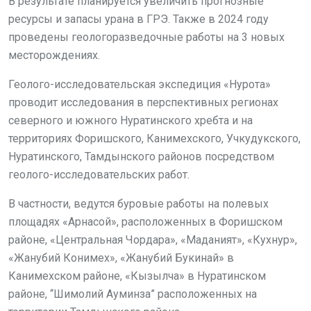
В результате планируется увеличить прогнозные
ресурсы и запасы урана в ГРЭ. Также в 2024 году
проведены геологоразведочные работы на 3 новых
месторождениях.
Геолого-исследовательская экспедиция «Нурота»
проводит исследования в перспективных регионах
северного и южного Нуратинского хребта и на
территориях Форишского, Канимехского, Учкудукского,
Нуратинского, Тамдынского районов посредством
геолого-исследовательских работ.
В частности, ведутся буровые работы на полевых
площадях «Арнасой», расположенных в Форишском
районе, «Центральная Чордара», «Маданият», «Кухнур»,
«Жанубий Конимех», «Жанубий Букинай» в
Канимехском районе, «Кызылча» в Нуратинском
районе, “Шимолий Ауминза” расположенных на