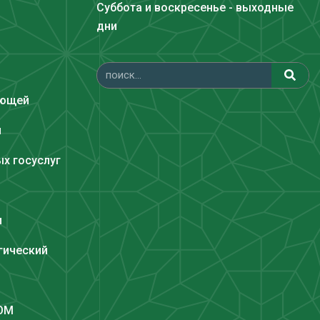
Суббота и воскресенье - выходные
дни
ающей
и
х госуслуг
и
гический
COM