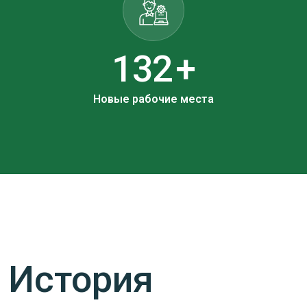
162
+
Новые рабочие места
История