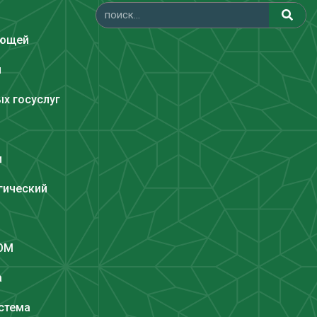
ающей
и
х госуслуг
и
гический
COM
а
стема