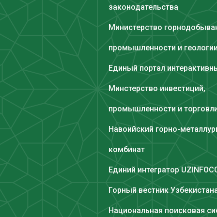
законодательства
Министерство горнодобыв
промышленности и геологи
Единый портал интерактивны
Минстерство инвестиций,
промышленности и торговл
Навоийский горно-металлур
комбинат
Единий интегратор UZINFO
Горный вестник Узбекистан
Национальная поисковая си