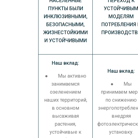
НАСЕЛЕННЫЕ
ПЕРЕХОД К
ПУНКТЫ БЫЛИ
УСТОЙЧИВЫ
ИНКЛЮЗИВНЫМИ,
МОДЕЛЯМ
БЕЗОПАСНЫМИ,
ПОТРЕБЛЕНИЯ 
ЖИЗНЕСТОЙКИМИ
ПРОИЗВОДСТВ
И УСТОЙЧИВЫМИ
Наш вклад:
Наш вклад:
● Мы активно
занимаемся
● Мы
озеленением
принимаем ме
наших территорий,
по снижению
в основном
энергопотреблен
высаживая
внедряя
растения,
фотоэлектричес
устойчивые к
установку.