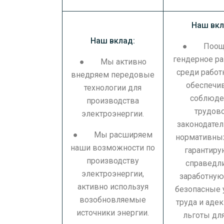
Наш вкл
Наш вклад:
● Поощр
гендерное р
● Мы активно
среди работ
внедряем передовые
обеспечи
технологии для
соблюде
производства
трудов
электроэнергии.
законодател
● Мы расширяем
нормативных
наши возможности по
гарантир
производству
справедл
электроэнергии,
заработную 
активно используя
безопасные 
возобновляемые
труда и аде
источники энергии.
льготы дл