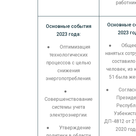
работни
Основные с
Основные события
2023 го
2023 года:
● Общее 
● Оптимизация
нанятых сот
технологических
составило
процессов с целью
человек, из
снижения
51 была же
энергопотребления.
● Согласно
●
Президе
Совершенствование
Республ
системы учета
Узбекист
электроэнергии.
ДП-4812 от 21
● Утверждение
2020 год
политики в области