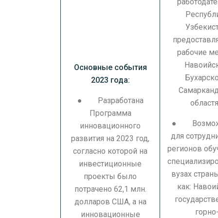
работодате
Республ
Узбекист
предостав
рабочие ме
Навоийск
Основные события
Бухарско
2023 года:
Самаркан
● Разработана
областя
Программа
● Возмож
инновационного
для сотрудн
развития на 2023 год,
регионов обу
согласно которой на
специализир
инвестиционные
вузах страны
проекты было
как: Навои
потрачено 62,1 млн.
государств
долларов США, а на
горно
инновационные