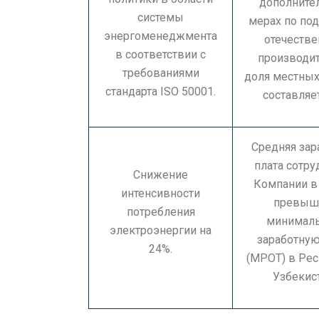
дополните
системы
мерах по по
энергоменеджмента
отечеств
в соответствии с
производит
требованиями
доля местных
стандарта ISO 50001.
составляе
Средняя зар
плата сотр
Снижение
Компании в 
интенсивности
превыш
потребления
минимал
электроэнергии на
заработную
24%.
(МРОТ) в Ре
Узбекист