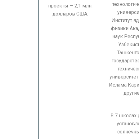
технологич
проекты — 2,1 млн.
универси
долларов США.
Институт я
физики Ак
наук Респу
Узбекист
Ташкент
государств
техничес
университет
Ислама Кари
другие
В 7 школах 
установ
солнечны