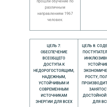
прошли обучение по
различным
направлениям 1967
человек.
ЦЕЛЬ 7:
ЦЕЛЬ 8: СОД
ОБЕСПЕЧЕНИЕ
ПОСТУПАТЕ
ВСЕОБЩЕГО
ИНКЛЮЗИВ
ДОСТУПА К
УСТОЙЧИ
НЕДОРОГОСТОЯЩИМ,
ЭКОНОМИЧ
НАДЕЖНЫМ,
РОСТУ, ПО
УСТОЙЧИВЫМ И
ПРОИЗВОДИ
СОВРЕМЕННЫМ
ЗАНЯТОС
ИСТОЧНИКАМ
ДОСТОЙНОЙ
ЭНЕРГИИ ДЛЯ ВСЕХ
ДЛЯ ВС