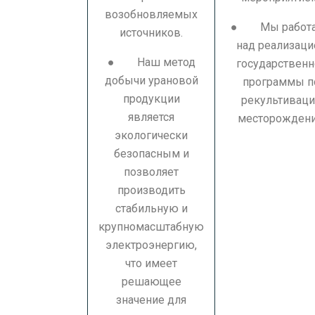
возобновляемых
● Мы работ
источников.
над реализаци
● Наш метод
государственн
добычи урановой
программы п
продукции
рекультивац
является
месторождени
экологически
безопасным и
позволяет
производить
стабильную и
крупномасштабную
электроэнергию,
что имеет
решающее
значение для