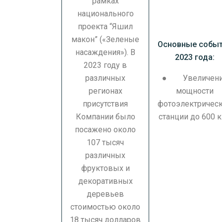
рамках
национального
проекта “Яшил
макон” («Зеленые
Основные собы
насаждения»). В
2023 года:
2023 году в
различных
● Увеличен
регионах
мощности
присутствия
фотоэлектричес
Компании было
станции до 600 к
посажено около
107 тысяч
различных
фруктовых и
декоративных
деревьев
стоимостью около
18 тысяч долларов