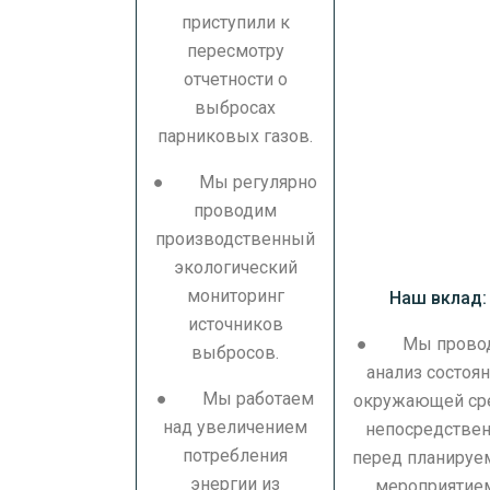
приступили к
пересмотру
отчетности о
выбросах
парниковых газов.
● Мы регулярно
проводим
производственный
экологический
мониторинг
Наш вклад:
источников
● Мы прово
выбросов.
анализ состоя
● Мы работаем
окружающей с
над увеличением
непосредстве
потребления
перед планиру
энергии из
мероприятие