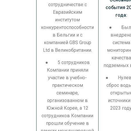
сотрудничестве с
события 2
Евразийским
года:
институтом
конкурентоспособности
● Был
в Бельгии и с
внедрен
компанией GBS Group
система
Ltd в Великобритании.
мониторин
качеств
● 5 сотрудников
подземных 
Компании приняли
участие в учебно-
● Нулев
практическом
сброс вод
семинаре,
открыты
организованном в
источники
Южной Корее, а 12
2023 году
сотрудников Компании
прошли обучение в
рамках международной