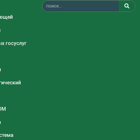
ающей
и
х госуслуг
и
гический
COM
а
стема