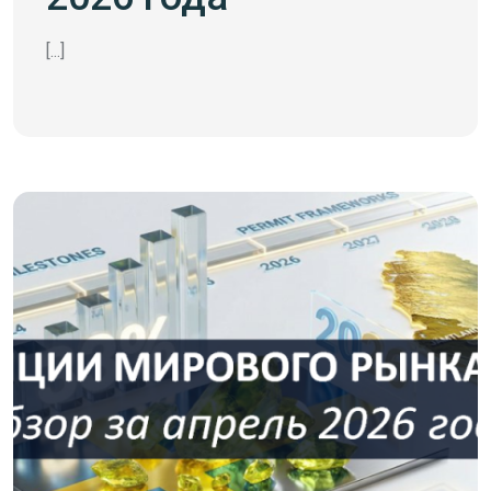
[...]