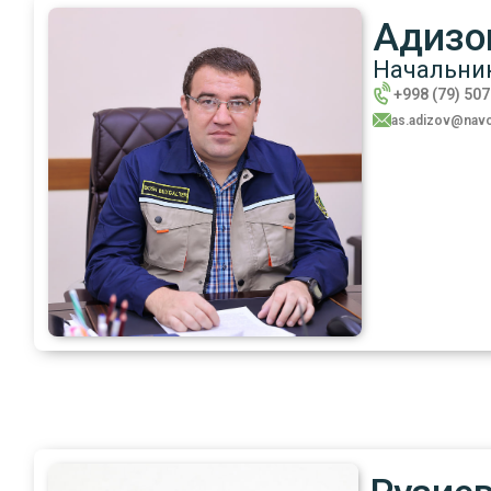
Адизо
Начальник
+998 (79) 50
as.adizov@navo