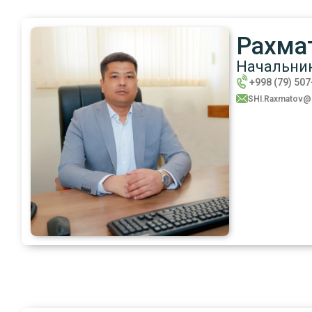
Рахма
Начальни
+998 (79) 50
SHI.Raxmatov@n