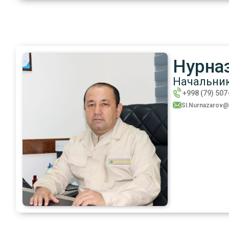
Нурна
Начальник
+998 (79) 507
SI.Nurnazarov@