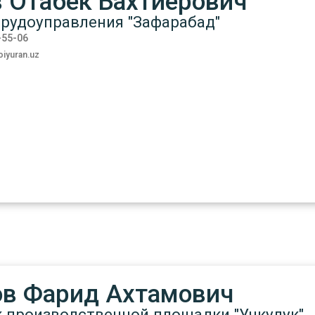
в Отабек Бахтиёрович
рудоуправления "Зафарабад"
-55-06
iyuran.uz
ов Фарид Ахтамович
 производственной площадки "Учкудук"