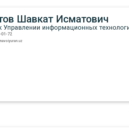
тов Шавкат Исматович
к Управлении информационных технолог
7-01-72
avoiyuran.uz