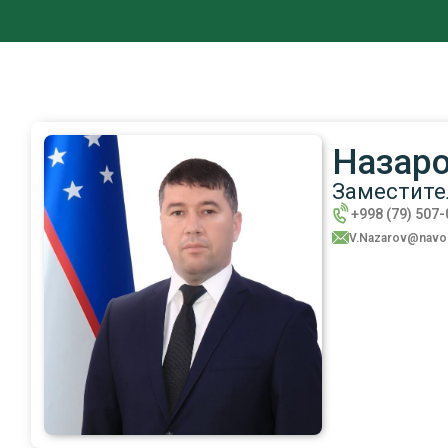
Назаро
Заместите
+998 (79) 507
V.Nazarov@navoi