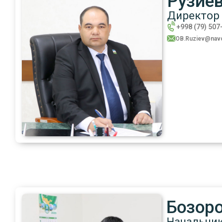
Рузие
Директор 
+998 (79) 507
OB.Ruziev@navo
Бозор
Начальник