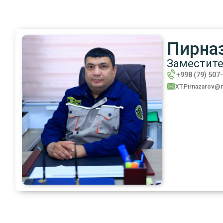
Пирна
Заместите
+998 (79) 507
XT.Pirnazarov@n