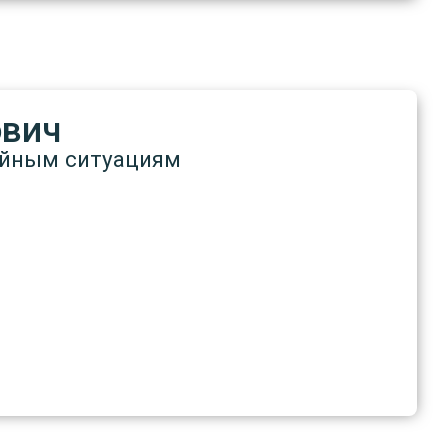
ович
айным ситуациям