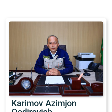
Karimov Azimjon
Qodirovich