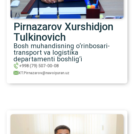
Pirnazarov Xurshidjon
Tulkinovich
Bosh muhandisning o‘rinbosari-
transport va logistika
departamenti boshlig‘i
+998 (79) 507-00-08
XT.Pirnazarov@navoiyuran.uz