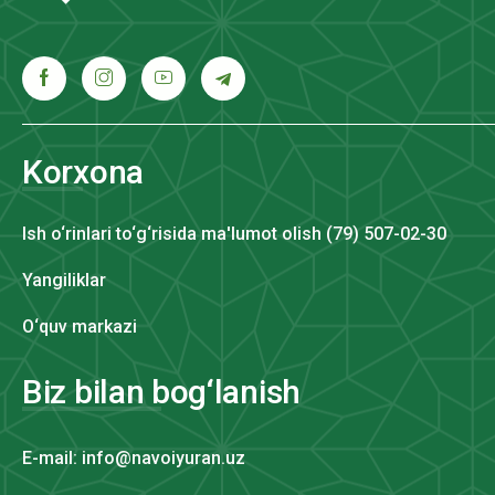
Korxona
Ish o‘rinlari to‘g‘risida ma'lumot olish (79) 507-02-30
Yangiliklar
O‘quv markazi
Biz bilan bog‘lanish
E-mail: info@navoiyuran.uz