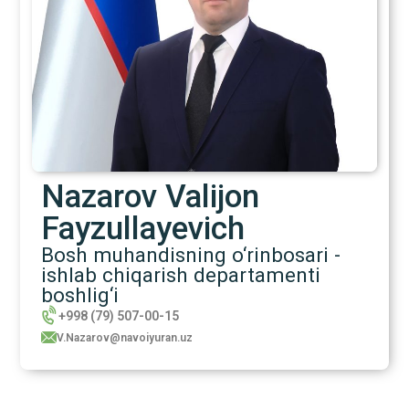
Nazarov Valijon
Fayzullayevich
Bosh muhandisning o‘rinbosari -
ishlab chiqarish departamenti
boshlig‘i
+998 (79) 507-00-15
V.Nazarov@navoiyuran.uz