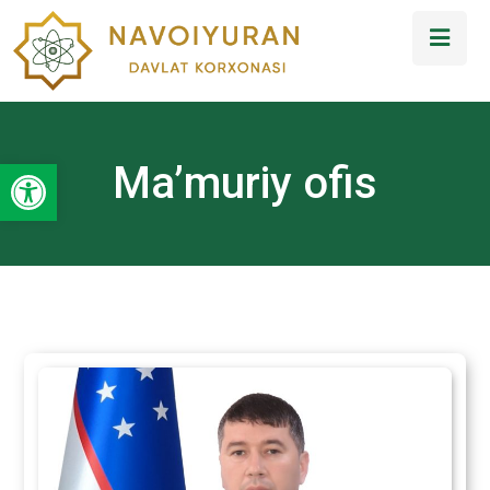
Open toolbar
Ma’muriy ofis