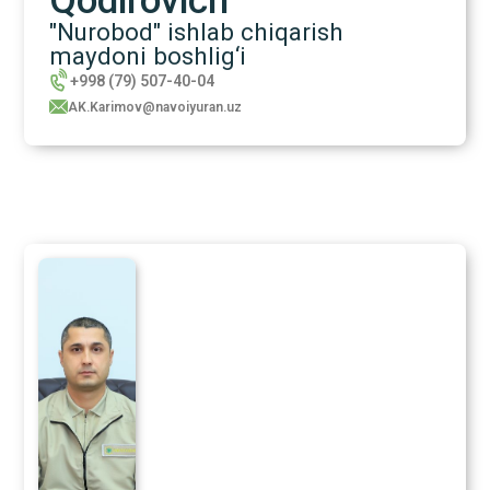
"Nurobod" ishlab chiqarish
maydoni boshlig‘i
+998 (79) 507-40-04
AK.Karimov@navoiyuran.uz