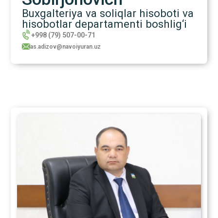
Buxgalteriya va soliqlar hisoboti va
hisobotlar departamenti boshlig‘i
+998 (79) 507-00-71
as.adizov@navoiyuran.uz