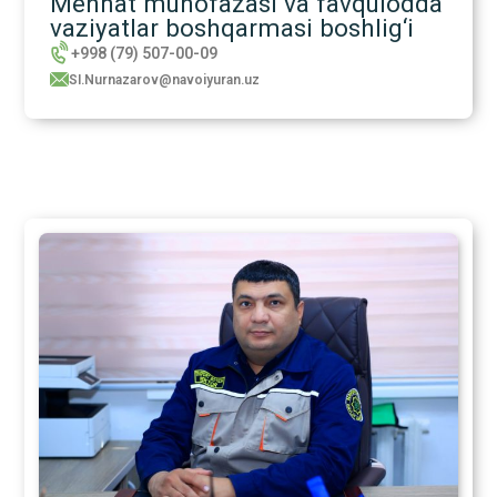
Mehnat muhofazasi va favqulodda
vaziyatlar boshqarmasi boshlig‘i
+998 (79) 507-00-09
SI.Nurnazarov@navoiyuran.uz