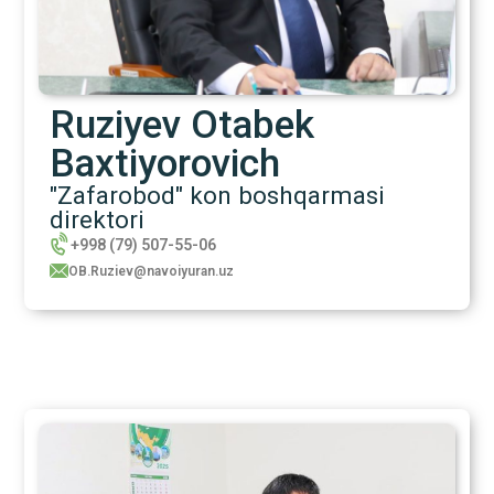
Ruziyev Otabek
Baxtiyorovich
"Zafarobod" kon boshqarmasi
direktori
+998 (79) 507-55-06
OB.Ruziev@navoiyuran.uz