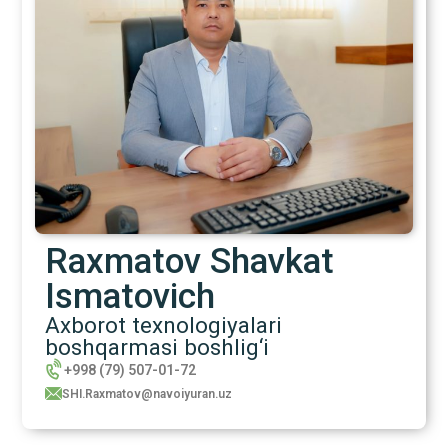
Raxmatov Shavkat
Ismatovich
Axborot texnologiyalari
boshqarmasi boshlig‘i
+998 (79) 507-01-72
SHI.Raxmatov@navoiyuran.uz