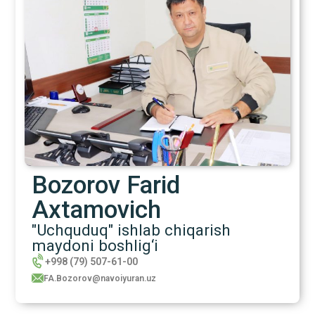
Bozorov Farid
Axtamovich
"Uchquduq" ishlab chiqarish
maydoni boshlig‘i
+998 (79) 507-61-00
FA.Bozorov@navoiyuran.uz