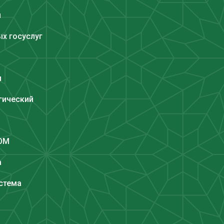
и
х госуслуг
и
гический
COM
а
стема