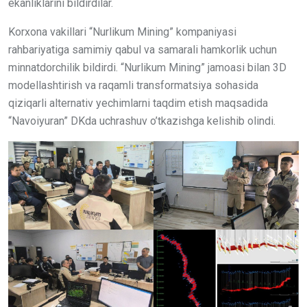
ekanliklarini bildirdilar.
Korxona vakillari “Nurlikum Mining” kompaniyasi
rahbariyatiga samimiy qabul va samarali hamkorlik uchun
minnatdorchilik bildirdi. “Nurlikum Mining” jamoasi bilan 3D
modellashtirish va raqamli transformatsiya sohasida
qiziqarli alternativ yechimlarni taqdim etish maqsadida
“Navoiyuran” DKda uchrashuv o’tkazishga kelishib olindi.