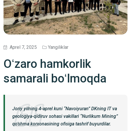
Aprel 7, 2025
Yangiliklar
Oʻzaro hamkorlik
samarali boʻlmoqda
Joriy yilning 4-aprel kuni “Navoiyuran” DKning IT va
geologiya-qidiruv sohasi vakillari “Nurlikum Mining”
qo’shma korxonasining ofisiga tashrif buyurdilar.