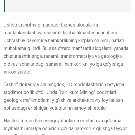
Ushbu tashrifning maqsadi biznes aloqalarini
mustahkamlash va samarali tajriba almashishdan iborat.
Uchrashuv davomida hamkorlikning ko’plab muhim jihatlari
muhokama qilindi. Bu esa o’zaro manfaatli aloqalarni yanada
chuqurlashtirishga, raqamli transformatsiya va geologiya-
qidiruv sohalaridagi samarali hamkorlikni yo’lga qo’yishga
imkon yaratdi.
Tashrif doirasida shuningdek, 3D modellashtirish bo’yicha
taqdimot bo’lib o’tdi. Unda “Nurlikum Mining” xodimlari
geologik ma’lumotlarni yig’ish va arxitekturaviy loyihalash
sohasidagi erishilgan yutuqlarini namoyish etdilar.
Har ikki tomon ham yangi yutuqlarga erishish va qo’shma
loyihalarni amalga oshirish yo’lida hamkorlik qilishga tayyor