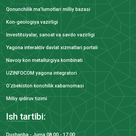
Qonunchilik ma'lumotlari milliy bazasi
Kon-geologiya vazirligi
Investitsiyalar, sanoat va savdo vazirligi
Yagona interaktiv davlat xizmatlari portali
Navoiy kon metallurgiya kombinati
UZINFOCOM yagona integratori
O‘zbekiston konchilik xabarnomasi
Milliy qidiruv tizimi
Ish tartibi:
Dushanba - Juma 08:00 - 17:00