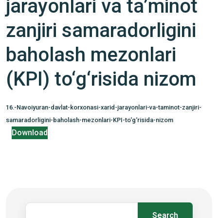
jarayonlari va ta’minot
zanjiri samaradorligini
baholash mezonlari
(KPI) to‘g‘risida nizom
16.-Navoiyuran-davlat-korxonasi-xarid-jarayonlari-va-taminot-zanjiri-
samaradorligini-baholash-mezonlari-KPI-to‘g‘risida-nizom
Download
Search