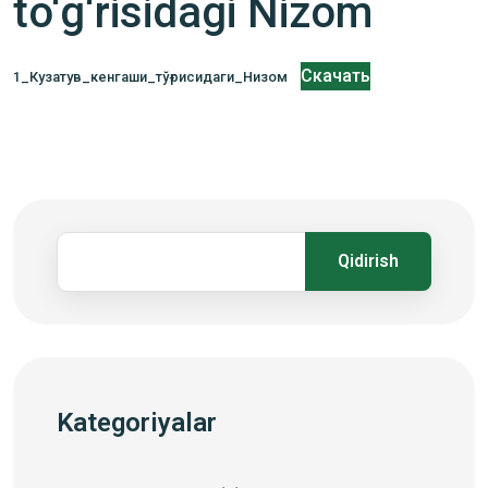
to‘g‘risidagi Nizom
Скачать
1_Кузатув_кенгаши_тўғрисидаги_Низом
Qidirish
Kategoriyalar