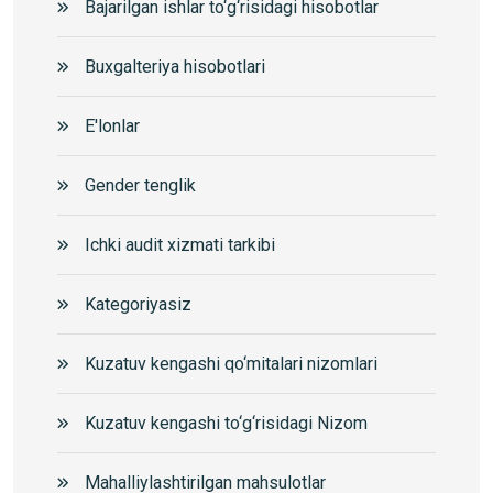
Bajarilgan ishlar to‘g‘risidagi hisobotlar
Buxgalteriya hisobotlari
E'lonlar
Gender tenglik
Ichki audit xizmati tarkibi
Kategoriyasiz
Kuzatuv kengashi qo‘mitalari nizomlari
Kuzatuv kengashi to‘g‘risidagi Nizom
Mahalliylashtirilgan mahsulotlar