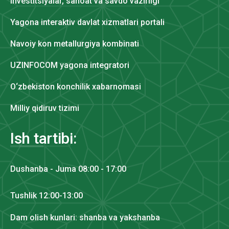
Investitsiyalar, sanoat va savdo vazirligi
Yagona interaktiv davlat xizmatlari portali
Navoiy kon metallurgiya kombinati
UZINFOCOM yagona integratori
O‘zbekiston konchilik xabarnomasi
Milliy qidiruv tizimi
Ish tartibi:
Dushanba - Juma 08:00 - 17:00
Tushlik 12:00-13:00
Dam olish kunlari: shanba va yakshanba