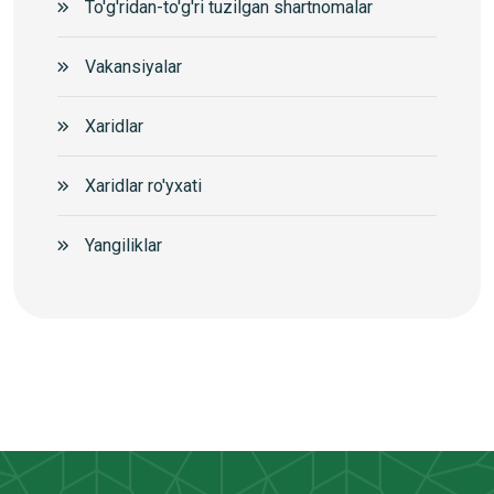
To'g'ridan-to'g'ri tuzilgan shartnomalar
Vakansiyalar
Xaridlar
Xaridlar ro'yxati
Yangiliklar