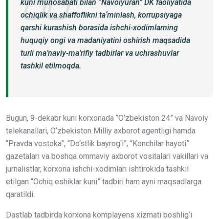
kuni munosabati bilan “Navoiyuran” DK faoliyatida
ochiqlik va shaffoflikni taʼminlash, korrupsiyaga
qarshi kurashish borasida ishchi-xodimlarning
huquqiy ongi va madaniyatini oshirish maqsadida
turli ma’naviy-ma’rifiy tadbirlar va uchrashuvlar
tashkil etilmoqda.
Bugun, 9-dekabr kuni korxonada “O‘zbekiston 24” va Navoiy
telekanallari, O‘zbekiston Milliy axborot agentligi hamda
“Pravda vostoka”, “Do‘stlik bayrog‘i”, “Konchilar hayoti”
gazetalari va boshqa ommaviy axborot vositalari vakillari va
jurnalistlar, korxona ishchi-xodimlari ishtirokida tashkil
etilgan “Ochiq eshiklar kuni” tadbiri ham ayni maqsadlarga
qaratildi.
Dastlab tadbirda korxona komplayens xizmati boshlig‘i