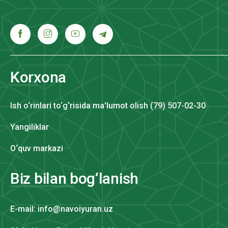
Korxona
Ish o‘rinlari to‘g‘risida ma'lumot olish (79) 507-02-30
Yangiliklar
O‘quv markazi
Biz bilan bog‘lanish
E-mail: info@navoiyuran.uz