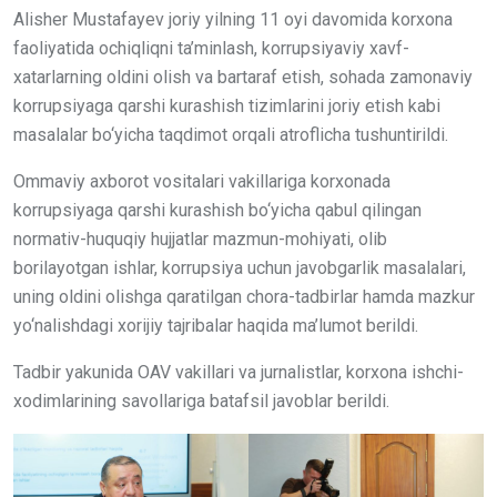
Alisher Mustafayev joriy yilning 11 oyi davomida korxona
faoliyatida ochiqliqni ta’minlash, korrupsiyaviy xavf-
xatarlarning oldini olish va bartaraf etish, sohada zamonaviy
korrupsiyaga qarshi kurashish tizimlarini joriy etish kabi
masalalar bo‘yicha taqdimot orqali atroflicha tushuntirildi.
Ommaviy axborot vositalari vakillariga korxonada
korrupsiyaga qarshi kurashish bo‘yicha qabul qilingan
normativ-huquqiy hujjatlar mazmun-mohiyati, olib
borilayotgan ishlar, korrupsiya uchun javobgarlik masalalari,
uning oldini olishga qaratilgan chora-tadbirlar hamda mazkur
yo‘nalishdagi xorijiy tajribalar haqida ma’lumot berildi.
Tadbir yakunida OAV vakillari va jurnalistlar, korxona ishchi-
xodimlarining savollariga batafsil javoblar berildi.