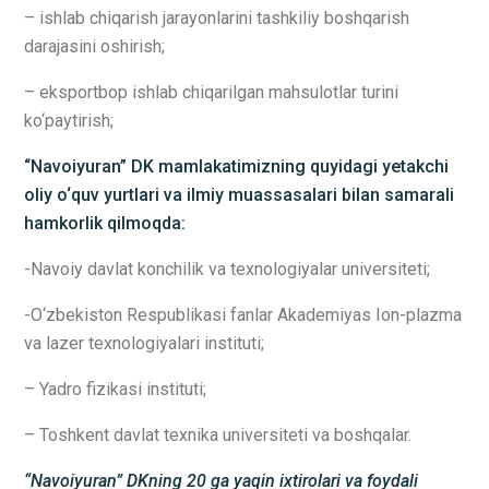
– ishlab chiqarish jarayonlarini tashkiliy boshqarish
darajasini oshirish;
– eksportbop ishlab chiqarilgan mahsulotlar turini
ko‘paytirish;
“Navoiyuran” DK mamlakatimizning quyidagi yetakchi
oliy o‘quv yurtlari va ilmiy muassasalari bilan samarali
hamkorlik qilmoqda:
-Navoiy davlat konchilik va texnologiyalar universiteti;
-O‘zbekiston Respublikasi fanlar Akademiyas Ion-plazma
va lazer texnologiyalari instituti;
– Yadro fizikasi instituti;
– Toshkent davlat texnika universiteti va boshqalar.
“Navoiyuran” DKning 20 ga yaqin ixtirolari va foydali