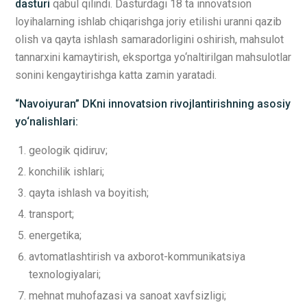
dasturi
qabul qilindi. Dasturdagi 18 ta innovatsion
loyihalarning ishlab chiqarishga joriy etilishi uranni qazib
olish va qayta ishlash samaradorligini oshirish, mahsulot
tannarxini kamaytirish, eksportga yo‘naltirilgan mahsulotlar
sonini kengaytirishga katta zamin yaratadi.
“Navoiyuran” DK
ni innovatsion rivojlantirishning asosiy
yo‘nalishlari:
geologik qidiruv;
konchilik ishlari;
qayta ishlash va boyitish;
transport;
energetika;
avtomatlashtirish va axborot-kommunikatsiya
texnologiyalari;
mehnat muhofazasi va sanoat xavfsizligi;