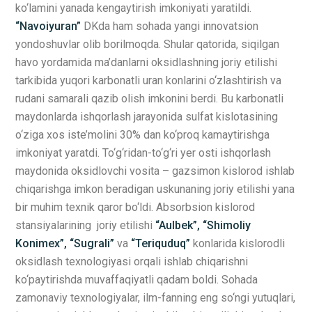
ko‘lamini yanada kengaytirish imkoniyati yaratildi.
“Navoiyuran”
DKda ham sohada yangi innovatsion
yondoshuvlar olib borilmoqda. Shular qatorida, siqilgan
havo yordamida ma’danlarni oksidlashning joriy etilishi
tarkibida yuqori karbonatli uran konlarini o‘zlashtirish va
rudani samarali qazib olish imkonini berdi. Bu karbonatli
maydonlarda ishqorlash jarayonida sulfat kislotasining
o‘ziga xos iste’molini 30% dan ko‘proq kamaytirishga
imkoniyat yaratdi. To‘g‘ridan-to‘g‘ri yer osti ishqorlash
maydonida oksidlovchi vosita – gazsimon kislorod ishlab
chiqarishga imkon beradigan uskunaning joriy etilishi yana
bir muhim texnik qaror bo‘ldi. Absorbsion kislorod
stansiyalarining joriy etilishi
“Aulbek”, “Shimoliy
Konimex”, “Sugrali”
va
“Teriquduq”
konlarida kislorodli
oksidlash texnologiyasi orqali ishlab chiqarishni
ko‘paytirishda muvaffaqiyatli qadam boldi. Sohada
zamonaviy texnologiyalar, ilm-fanning eng so‘ngi yutuqlari,