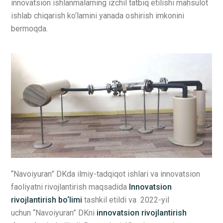
innovatsion ishlanmalarning izchil tatbiq etilishi mahsulot
ishlab chiqarish ko‘lamini yanada oshirish imkonini
bermoqda.
“Navoiyuran” DKda ilmiy-tadqiqot ishlari va innovatsion
faoliyatni rivojlantirish maqsadida
Innovatsion
rivojlantirish bo‘limi
tashkil etildi va 2022-yil
uchun “Navoiyuran” DKni
innovatsion rivojlantirish