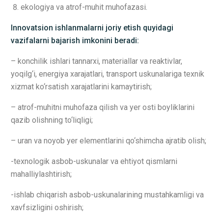
ekologiya va atrof-muhit muhofazasi.
Innovatsion ishlanmalarni joriy etish quyidagi
vazifalarni bajarish imkonini beradi:
– konchilik ishlari tannarxi, materiallar va reaktivlar,
yoqilg‘i, energiya xarajatlari, transport uskunalariga texnik
xizmat ko‘rsatish xarajatlarini kamaytirish;
– atrof-muhitni muhofaza qilish va yer osti boyliklarini
qazib olishning to‘liqligi;
– uran va noyob yer elementlarini qo‘shimcha ajratib olish;
-texnologik asbob-uskunalar va ehtiyot qismlarni
mahalliylashtirish;
-ishlab chiqarish asbob-uskunalarining mustahkamligi va
xavfsizligini oshirish;