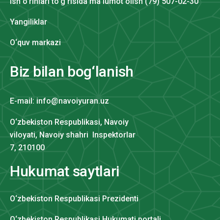
Ish o‘rinlari to‘g‘risida ma'lumot olish (79) 507-02-30
Yangiliklar
O‘quv markazi
Biz bilan bog‘lanish
E-mail: info@navoiyuran.uz
O‘zbekiston Respublikasi, Navoiy
viloyati, Navoiy shahri Inspektorlar
7, 210100
Hukumat saytlari
O‘zbekiston Respublikasi Prezidenti
O‘zbekiston Respublikasi Hukumati portali