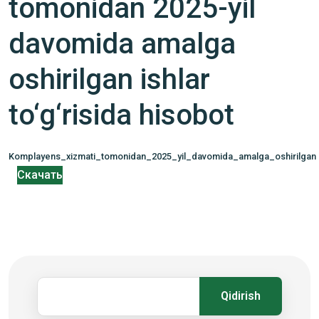
tomonidan 2025-yil
davomida amalga
oshirilgan ishlar
to‘g‘risida hisobot
Komplayens_xizmati_tomonidan_2025_yil_davomida_amalga_oshirilgan
Скачать
Qidirish