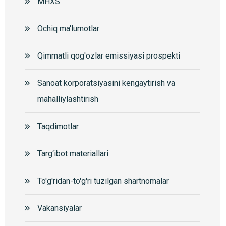
MHXS
Ochiq ma'lumotlar
Qimmatli qog'ozlar emissiyasi prospekti
Sanoat korporatsiyasini kengaytirish va
mahalliylashtirish
Taqdimotlar
Targ‘ibot materiallari
To'g'ridan-to'g'ri tuzilgan shartnomalar
Vakansiyalar