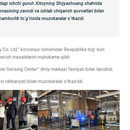
idagi ishchi guruh Xitoyning Shijyashuang shahrida
onasining zavodi va ishlab chiqarish quvvatlari bilan
hamkorlik toʻgʻrisida muzokaralar oʻtkazdi.
y Co. Ltd.” korxonasi tomonidan Respublika togʻ-kon
 berish masalalarini muhokama qildi.
 Sensing Center” ilmiy markazi faoliyati bilan tanishdi.
i rahbariyati bilan muzokaralar oʻtkazildi.