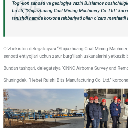
Togʻ-kon sanoati va geologiya vaziri B.Islamov boshchilig
boʻlib, “Shijiazhuang Coal Mining Machinery Co. Ltd.” korx
tanishdi hamda korxona rahbariyati bilan oʻzaro manfaatli 
Oʻzbekiston delegatsiyasi “Shijiazhuang Coal Mining Machiner
sanoati ehtiyojlari uchun zarur burgʻilash uskunalarini yetkazib
Bundan tashqari, delegatsiya “CNNC Airborne Survey and Remote
Shuningdek, “Hebei Ruishi Bits Manufacturing Co. Ltd.” korxonas