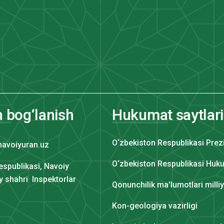
n bog‘lanish
Hukumat saytlari
O‘zbekiston Respublikasi Prez
navoiyuran.uz
O‘zbekiston Respublikasi Huku
espublikasi, Navoiy
iy shahri Inspektorlar
Qonunchilik ma'lumotlari milli
Kon-geologiya vazirligi