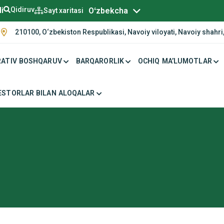
Русский
li
Qidiruv
Oʻzbekcha
Sayt xaritasi
210100, O‘zbekiston Respublikasi, Navoiy viloyati, Navoiy shahri,
ATIV BOSHQARUV
BARQARORLIK
OCHIQ MA’LUMOTLAR
ESTORLAR BILAN ALOQALAR