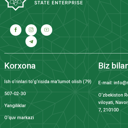
Korxona
Biz bila
Ish o‘rinlari to‘g‘risida ma'lumot olish (79)
E-mail: info@
507-02-30
O‘zbekiston R
viloyati, Navo
Yangiliklar
7, 210100
O‘quv markazi