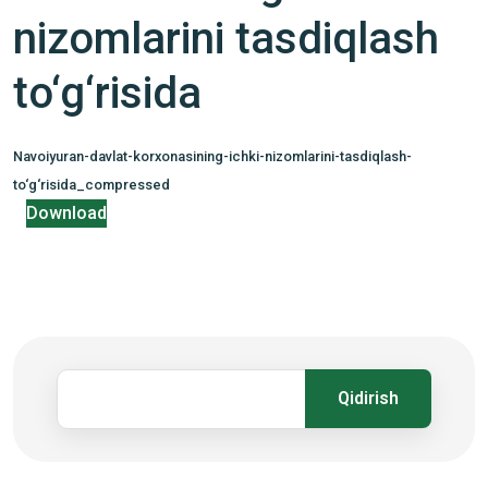
nizomlarini tasdiqlash
to‘g‘risida
Navoiyuran-davlat-korxonasining-ichki-nizomlarini-tasdiqlash-
to‘g‘risida_compressed
Download
Qidirish