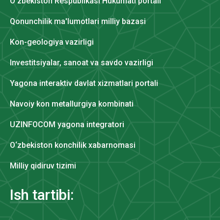
O‘zbekiston Respublikasi Hukumati portali
Qonunchilik ma'lumotlari milliy bazasi
Kon-geologiya vazirligi
Investitsiyalar, sanoat va savdo vazirligi
Yagona interaktiv davlat xizmatlari portali
Navoiy kon metallurgiya kombinati
UZINFOCOM yagona integratori
O‘zbekiston konchilik xabarnomasi
Milliy qidiruv tizimi
Ish tartibi: