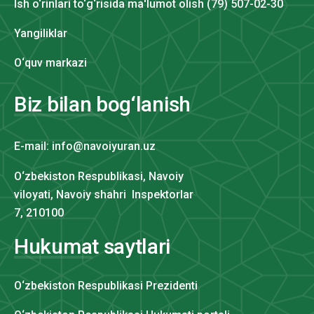
Ish o‘rinlari to‘g‘risida ma'lumot olish (79) 507-02-30
Yangiliklar
O‘quv markazi
Biz bilan bog‘lanish
E-mail: info@navoiyuran.uz
O‘zbekiston Respublikasi, Navoiy
viloyati, Navoiy shahri Inspektorlar
7, 210100
Hukumat saytlari
O‘zbekiston Respublikasi Prezidenti