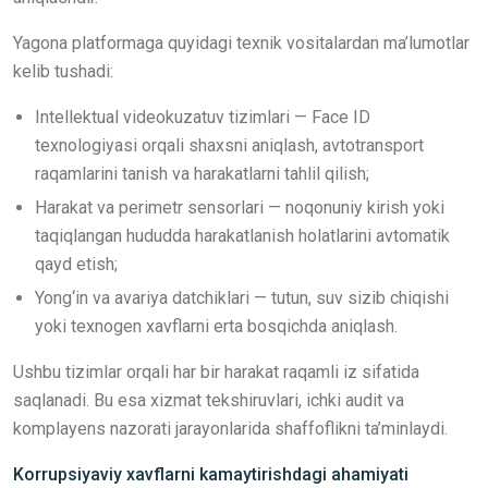
Yagona platformaga quyidagi texnik vositalardan ma’lumotlar
kelib tushadi:
Intellektual videokuzatuv tizimlari — Face ID
texnologiyasi orqali shaxsni aniqlash, avtotransport
raqamlarini tanish va harakatlarni tahlil qilish;
Harakat va perimetr sensorlari — noqonuniy kirish yoki
taqiqlangan hududda harakatlanish holatlarini avtomatik
qayd etish;
Yong‘in va avariya datchiklari — tutun, suv sizib chiqishi
yoki texnogen xavflarni erta bosqichda aniqlash.
Ushbu tizimlar orqali har bir harakat raqamli iz sifatida
saqlanadi. Bu esa xizmat tekshiruvlari, ichki audit va
komplayens nazorati jarayonlarida shaffoflikni ta’minlaydi.
Korrupsiyaviy xavflarni kamaytirishdagi ahamiyati