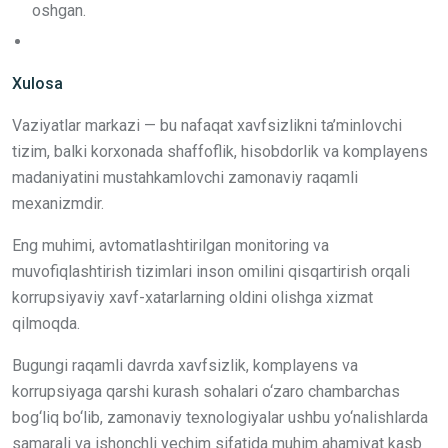
oshgan.
Xulosa
Vaziyatlar markazi — bu nafaqat xavfsizlikni ta’minlovchi
tizim, balki korxonada shaffoflik, hisobdorlik va komplayens
madaniyatini mustahkamlovchi zamonaviy raqamli
mexanizmdir.
Eng muhimi, avtomatlashtirilgan monitoring va
muvofiqlashtirish tizimlari inson omilini qisqartirish orqali
korrupsiyaviy xavf-xatarlarning oldini olishga xizmat
qilmoqda.
Bugungi raqamli davrda xavfsizlik, komplayens va
korrupsiyaga qarshi kurash sohalari o‘zaro chambarchas
bog‘liq bo‘lib, zamonaviy texnologiyalar ushbu yo‘nalishlarda
samarali va ishonchli yechim sifatida muhim ahamiyat kasb