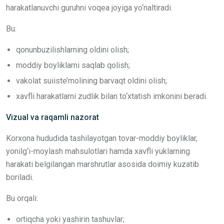
harakatlanuvchi guruhni voqea joyiga yo‘naltiradi.
Bu:
qonunbuzilishlarning oldini olish;
moddiy boyliklarni saqlab qolish;
vakolat suiiste’molining barvaqt oldini olish;
xavfli harakatlarni zudlik bilan to‘xtatish imkonini beradi.
Vizual va raqamli nazorat
Korxona hududida tashilayotgan tovar-moddiy boyliklar,
yonilg‘i-moylash mahsulotlari hamda xavfli yuklarning
harakati belgilangan marshrutlar asosida doimiy kuzatib
boriladi.
Bu orqali:
ortiqcha yoki yashirin tashuvlar;