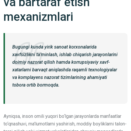
va bartaraf etish
mexanizmlari
Bugungi kunda yirik sanoat korxonalarida
xavfsizlikni ta’minlash, ishlab chiqarish jarayonlarini
doimiy nazorat qilish hamda korrupsiyaviy xavf-
xatarlarni barvaqt aniqlashda raqamli texnologiyalar
va komplayens nazorat tizimlarining ahamiyati
tobora ortib bormoqda.
Ayniqsa, inson omili yuqori bo‘lgan jarayonlarda manfaatlar
to‘qnashuvi, ma’lumotlarni yashirish, moddiy boyliklarni talon-