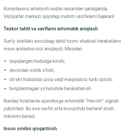
Komplayens amaliyoti nuqtai nazaridan qaralganda,
Vaziyatlar markazi quyidagi muhim vazifalarni bajaradi:
Tezkor tahlil va xavflarni avtomatik aniqlash
Sun’iy intellekt asosidagi tahlil tizimi shubhali harakatlarni
inson aralashuvisiz aniqlaydi. Masalan:
taqiqlangan hududga kirish;
devordan oshib o‘tish;
ob’ekt hududida uzoq vaqt maqsadsiz turib qolish;
belgilanmagan yo‘nalishda harakatlanish.
Bunday holatlarda operatorga avtomatik “Havotir” signali
yuboriladi. Bu esa xavfni erta bosqichda bartaraf etish
imkonini beradi.
Inson omilini qisqartirish