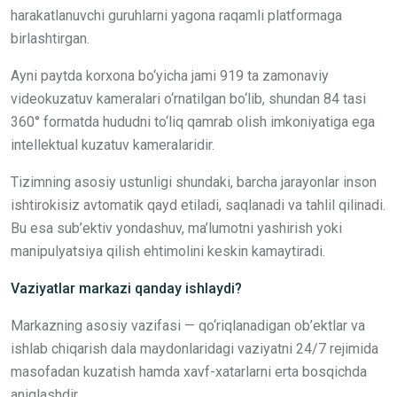
harakatlanuvchi guruhlarni yagona raqamli platformaga
birlashtirgan.
Ayni paytda korxona bo‘yicha jami 919 ta zamonaviy
videokuzatuv kameralari o‘rnatilgan bo‘lib, shundan 84 tasi
360° formatda hududni to‘liq qamrab olish imkoniyatiga ega
intellektual kuzatuv kameralaridir.
Tizimning asosiy ustunligi shundaki, barcha jarayonlar inson
ishtirokisiz avtomatik qayd etiladi, saqlanadi va tahlil qilinadi.
Bu esa sub’ektiv yondashuv, ma’lumotni yashirish yoki
manipulyatsiya qilish ehtimolini keskin kamaytiradi.
Vaziyatlar markazi qanday ishlaydi?
Markazning asosiy vazifasi — qo‘riqlanadigan ob’ektlar va
ishlab chiqarish dala maydonlaridagi vaziyatni 24/7 rejimida
masofadan kuzatish hamda xavf-xatarlarni erta bosqichda
aniqlashdir.