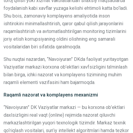
toroj qilish yoki xizmat vakolatlaridan shaxsiy maqsadlarda
foydalanish kabi xavflar yuzaga kelishi ehtimoli katta bo‘ladi.
Shu bois, zamonaviy komplayens amaliyotida inson
ishtirokini minimallashtirish, qaror qabul qilish jarayonlarini
raqamlashtirish va avtomatlashtirilgan monitoring tizimlarini
joriy etish korrupsiyaning oldini olishning eng samarali
vositalaridan biri sifatida qaralmoqda.
Shu nuqtai nazardan, “Navoiyuran” DKda faoliyat yuritayotgan
Vaziyatlar markazi korxona ob’ektlari xavfsizligini ta’minlash
bilan birga, ichki nazorat va komplayens tizimining muhim
raqamli elementi vazifasini ham bajarmoqda.
Raqamli nazorat va kompla
y
ens mexanizmi
“Navoiyuran” DK Vaziyatlar markazi — bu korxona ob’ektlari
daxlsizligini real vaqt (online) rejimida nazorat qiluvchi
markazlashtirilgan yuqori texnologik tizimdir. Markaz texnik
qo‘riqlash vositalari, sun’iy intellekt algoritmlari hamda tezkor