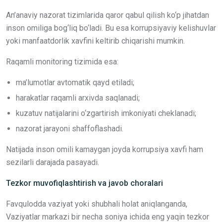
An’anaviy nazorat tizimlarida qaror qabul qilish ko‘p jihatdan
inson omiliga bog‘liq bo‘ladi. Bu esa korrupsiyaviy kelishuvlar
yoki manfaatdorlik xavfini keltirib chiqarishi mumkin.
Raqamli monitoring tizimida esa:
ma’lumotlar avtomatik qayd etiladi;
harakatlar raqamli arxivda saqlanadi;
kuzatuv natijalarini o‘zgartirish imkoniyati cheklanadi;
nazorat jarayoni shaffoflashadi.
Natijada inson omili kamaygan joyda korrupsiya xavfi ham
sezilarli darajada pasayadi.
Tezkor muvofiqlashtirish va javob choralari
Favqulodda vaziyat yoki shubhali holat aniqlanganda,
Vaziyatlar markazi bir necha soniya ichida eng yaqin tezkor