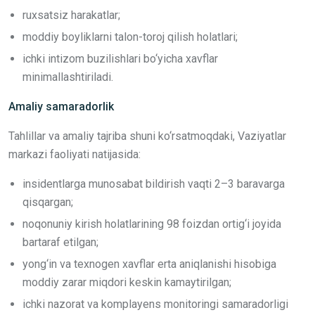
ruxsatsiz harakatlar;
moddiy boyliklarni talon-toroj qilish holatlari;
ichki intizom buzilishlari bo‘yicha xavflar
minimallashtiriladi.
Amaliy samaradorlik
Tahlillar va amaliy tajriba shuni ko‘rsatmoqdaki, Vaziyatlar
markazi faoliyati natijasida:
insidentlarga munosabat bildirish vaqti 2–3 baravarga
qisqargan;
noqonuniy kirish holatlarining 98 foizdan ortig‘i joyida
bartaraf etilgan;
yong‘in va texnogen xavflar erta aniqlanishi hisobiga
moddiy zarar miqdori keskin kamaytirilgan;
ichki nazorat va komplayens monitoringi samaradorligi