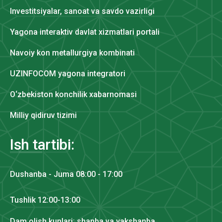
Investitsiyalar, sanoat va savdo vazirligi
Yagona interaktiv davlat xizmatlari portali
Navoiy kon metallurgiya kombinati
UZINFOCOM yagona integratori
O‘zbekiston konchilik xabarnomasi
Milliy qidiruv tizimi
Ish tartibi:
Dushanba - Juma 08:00 - 17:00
Tushlik 12:00-13:00
Dam olish kunlari: shanba va yakshanba