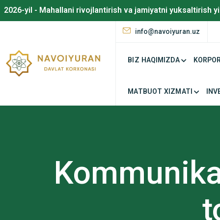
2026-yil - Mahallani rivojlantirish va jamiyatni yuksaltirish yi
info@navoiyuran.uz
BIZ HAQIMIZDA
KORPOR
MATBUOT XIZMATI
INV
Open toolbar
Kommunikats
t