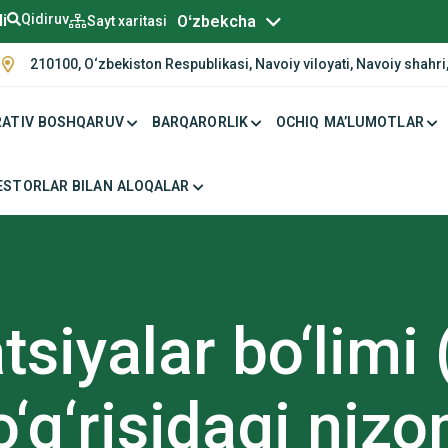
Русский
li
Qidiruv
Oʻzbekcha
Sayt xaritasi
210100, O‘zbekiston Respublikasi, Navoiy viloyati, Navoiy shahri,
ATIV BOSHQARUV
BARQARORLIK
OCHIQ MA’LUMOTLAR
ESTORLAR BILAN ALOQALAR
iyalar bo‘limi 
o‘g‘risidagi niz