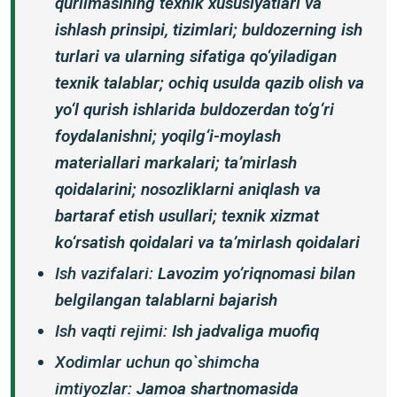
qurilmasining texnik xususiyatlari va
ishlash prinsipi, tizimlari; buldozerning ish
turlari va ularning sifatiga qo‘yiladigan
texnik talablar; ochiq usulda qazib olish va
yo‘l qurish ishlarida buldozerdan to‘g‘ri
foydalanishni; yoqilg‘i-moylash
materiallari markalari; ta’mirlash
qoidalarini; nosozliklarni aniqlash va
bartaraf etish usullari; texnik xizmat
ko‘rsatish qoidalari va ta’mirlash qoidalari
Ish vazifalari:
Lavozim yoʼriqnomasi bilan
belgilangan talablarni bajarish
Ish vaqti rejimi:
Ish jadvaliga muofiq
Xodimlar uchun qo`shimcha
imtiyozlar:
Jamoa shartnomasida