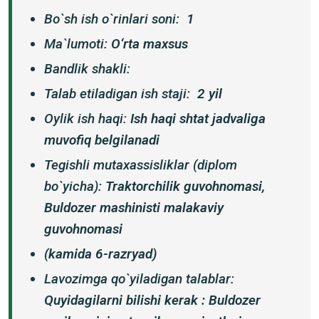
Bo`sh ish o`rinlari soni:
1
Ma`lumoti:
O‘rta maxsus
Bandlik shakli:
Talab etiladigan ish staji:
2 yil
Oylik ish haqi:
Ish haqi shtat jadvaliga
muvofiq belgilanadi
Tegishli mutaxassisliklar (diplom
bo`yicha):
Traktorchilik guvohnomasi,
Buldozer mashinisti malakaviy
guvohnomasi
(kamida 6-razryad)
Lavozimga qo`yiladigan talablar:
Quyidagilarni bilishi kerak : Buldozer