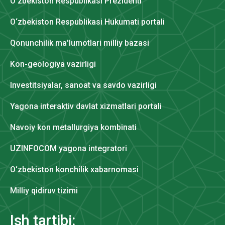
O‘zbekiston Respublikasi Prezidenti
O‘zbekiston Respublikasi Hukumati portali
Qonunchilik ma'lumotlari milliy bazasi
Kon-geologiya vazirligi
Investitsiyalar, sanoat va savdo vazirligi
Yagona interaktiv davlat xizmatlari portali
Navoiy kon metallurgiya kombinati
UZINFOCOM yagona integratori
O‘zbekiston konchilik xabarnomasi
Milliy qidiruv tizimi
Ish tartibi: