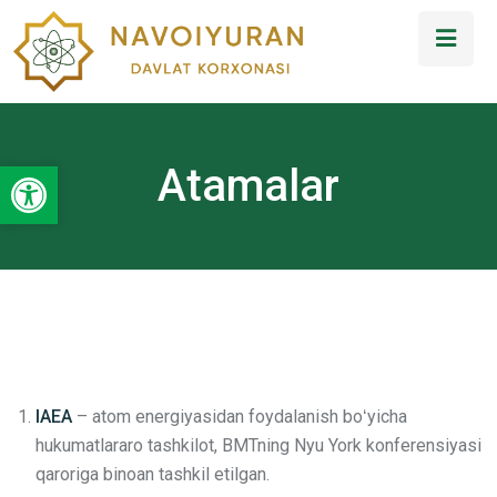
Open toolbar
Atamalar
IAEA
– atom energiyasidan foydalanish boʻyicha
hukumatlararo tashkilot, BMTning Nyu York konferensiyasi
qaroriga binoan tashkil etilgan.