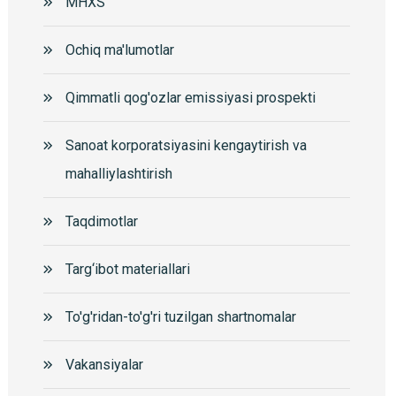
MHXS
Ochiq ma'lumotlar
Qimmatli qog'ozlar emissiyasi prospekti
Sanoat korporatsiyasini kengaytirish va
mahalliylashtirish
Taqdimotlar
Targ‘ibot materiallari
To'g'ridan-to'g'ri tuzilgan shartnomalar
Vakansiyalar