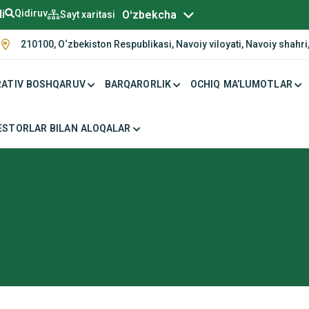
Русский
li
Qidiruv
Oʻzbekcha
Sayt xaritasi
210100, O‘zbekiston Respublikasi, Navoiy viloyati, Navoiy shahri,
ATIV BOSHQARUV
BARQARORLIK
OCHIQ MA’LUMOTLAR
ESTORLAR BILAN ALOQALAR