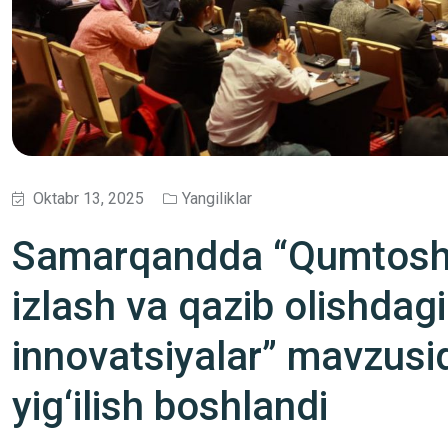
Oktabr 13, 2025
Yangiliklar
Samarqandda “Qumtoshli 
izlash va qazib olishdag
innovatsiyalar” mavzusi
yig‘ilish boshlandi