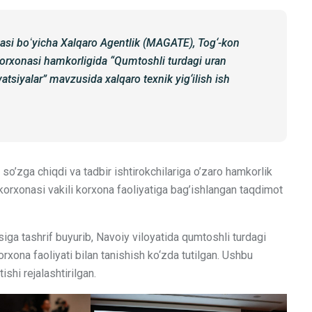
si boʻyicha Xalqaro Agentlik (MAGATE), Tog‘-kon
korxonasi hamkorligida “Qumtoshli turdagi uran
atsiyalar” mavzusida xalqaro texnik yig‘ilish ish
 so’zga chiqdi va tadbir ishtirokchilariga o’zaro hamkorlik
 korxonasi vakili korxona faoliyatiga bag’ishlangan taqdimot
iga tashrif buyurib, Navoiy viloyatida qumtoshli turdagi
orxona faoliyati bilan tanishish ko‘zda tutilgan. Ushbu
shi rejalashtirilgan.