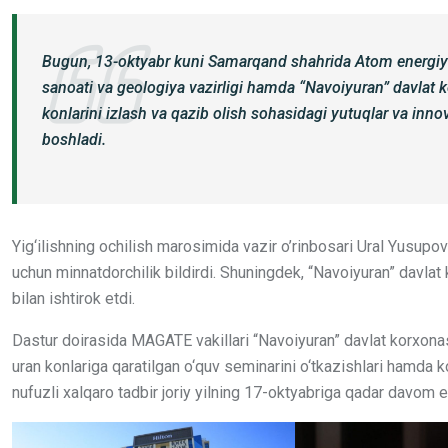
Bugun, 13-oktyabr kuni Samarqand shahrida Atom energiya
sanoati va geologiya vazirligi hamda “Navoiyuran” davlat 
konlarini izlash va qazib olish sohasidagi yutuqlar va innov
boshladi.
Yig‘ilishning ochilish marosimida vazir o’rinbosari Ural Yusupov
uchun minnatdorchilik bildirdi. Shuningdek, “Navoiyuran” davlat
bilan ishtirok etdi.
Dastur doirasida MAGATE vakillari “Navoiyuran” davlat korxonas
uran konlariga qaratilgan o‘quv seminarini o‘tkazishlari hamda k
nufuzli xalqaro tadbir joriy yilning 17-oktyabriga qadar davom eti