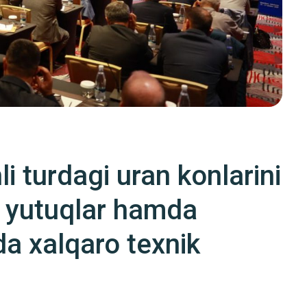
turdagi uran konlarini
i yutuqlar hamda
da xalqaro texnik