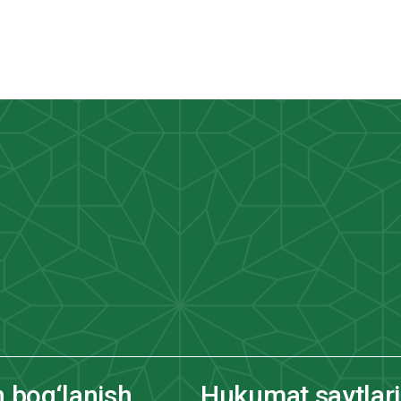
n bog‘lanish
Hukumat saytlari