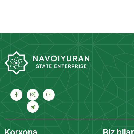
Korxona
Biz bila