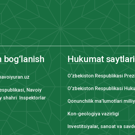
n bog‘lanish
Hukumat saytlari
O‘zbekiston Respublikasi Prez
navoiyuran.uz
O‘zbekiston Respublikasi Huku
espublikasi, Navoiy
iy shahri Inspektorlar
Qonunchilik ma'lumotlari milli
Kon-geologiya vazirligi
Investitsiyalar, sanoat va savdo