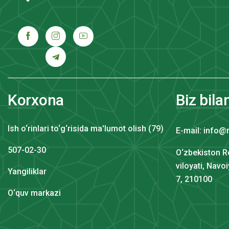
Korxona
Biz bila
Ish o‘rinlari to‘g‘risida ma'lumot olish (79)
E-mail: info@
507-02-30
O‘zbekiston R
viloyati, Navo
Yangiliklar
7, 210100
O‘quv markazi