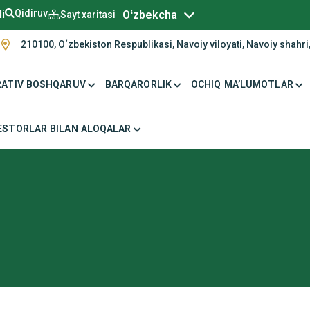
Русский
li
Qidiruv
Oʻzbekcha
Sayt xaritasi
210100, O‘zbekiston Respublikasi, Navoiy viloyati, Navoiy shahri,
ATIV BOSHQARUV
BARQARORLIK
OCHIQ MA’LUMOTLAR
ESTORLAR BILAN ALOQALAR