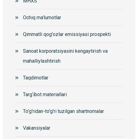
MHXS
Ochiq ma'lumotlar
Qimmatli qog'ozlar emissiyasi prospekti
Sanoat korporatsiyasini kengaytirish va
mahalliylashtirish
Taqdimotlar
Targ‘ibot materiallari
To'g'ridan-to'g'ri tuzilgan shartnomalar
Vakansiyalar