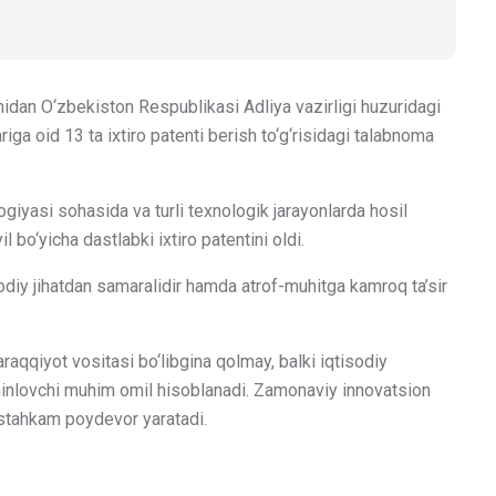
dan O‘zbekiston Respublikasi Adliya vazirligi huzuridagi
ga oid 13 ta ixtiro patenti berish to‘g‘risidagi talabnoma
giyasi sohasida va turli texnologik jarayonlarda hosil
l bo‘yicha dastlabki ixtiro patentini oldi.
isodiy jihatdan samaralidir hamda atrof-muhitga kamroq ta’sir
araqqiyot vositasi bo‘libgina qolmay, balki iqtisodiy
a’minlovchi muhim omil hisoblanadi. Zamonaviy innovatsion
ustahkam poydevor yaratadi.