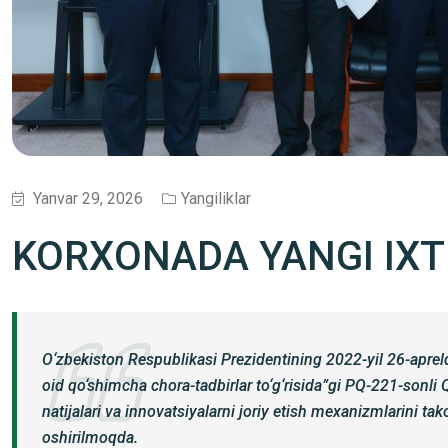
Yanvar 29, 2026
Yangiliklar
KORXONADA YANGI IXT
O‘zbekiston Respublikasi Prezidentining 2022-yil 26-apreld
oid qo‘shimcha chora-tadbirlar to‘g‘risida”gi PQ-221-sonli Q
natijalari va innovatsiyalarni joriy etish mexanizmlarini ta
oshirilmoqda.