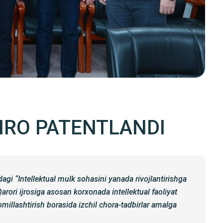
IRO PATENTLANDI
agi “Intellektual mulk sohasini yanada rivojlantirishga
arori ijrosiga asosan korxonada intellektual faoliyat
komillashtirish borasida izchil chora-tadbirlar amalga