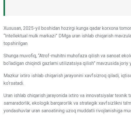
Xususan, 2025-yil boshidan hozirgi kunga qadar korxona tomoni
“Intellektual mulk markazi” DMga uran ishlab chiqarish mavzulari
topshirilgan.
Shunga muvofiq, “Atrof-muhitni muhofaza qilish va sanoat ekolo
bo‘ladigan chiqindi gazlarni utilizatsiya qilish” mavzusida joriy yi
Mazkur ixtiro ishlab chiqarish jarayonini xavfsizroq qiladi, iqt
ko‘rsatadi.
Uran ishlab chiqarish jarayonida ixtiro va innovatsiyalar texnik t
samaradorlik, ekologik barqarorlik va strategik xavfsizlikni t
yondashuvlar uran sanoatining uzoq muddatli rivojlanishiga m