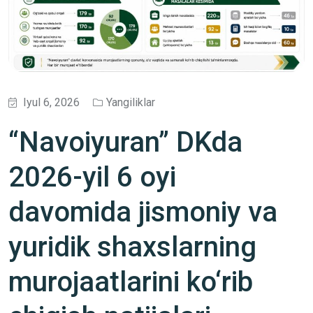
Iyul 6, 2026
Yangiliklar
“Navoiyuran” DKda
2026-yil 6 oyi
davomida jismoniy va
yuridik shaxslarning
murojaatlarini ko‘rib