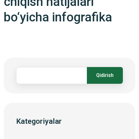
chiqish natijalari
bo‘yicha infografika
Qidirish
Kategoriyalar