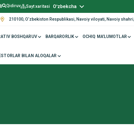
Русский
li
Qidiruv
Oʻzbekcha
Sayt xaritasi
210100, O‘zbekiston Respublikasi, Navoiy viloyati, Navoiy shahri,
ATIV BOSHQARUV
BARQARORLIK
OCHIQ MA’LUMOTLAR
ESTORLAR BILAN ALOQALAR