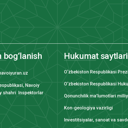
n bog‘lanish
Hukumat saytlari
O‘zbekiston Respublikasi Prez
navoiyuran.uz
O‘zbekiston Respublikasi Huku
espublikasi, Navoiy
iy shahri Inspektorlar
Qonunchilik ma'lumotlari milli
Kon-geologiya vazirligi
Investitsiyalar, sanoat va savdo