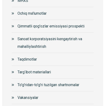
MHXS
Ochiq ma'lumotlar
Qimmatli qog'ozlar emissiyasi prospekti
Sanoat korporatsiyasini kengaytirish va
mahalliylashtirish
Taqdimotlar
Targ‘ibot materiallari
To'g'ridan-to'g'ri tuzilgan shartnomalar
Vakansiyalar