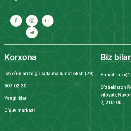
Korxona
Biz bila
Ish o‘rinlari to‘g‘risida ma'lumot olish (79)
E-mail: info@
507-02-30
O‘zbekiston R
viloyati, Navo
Yangiliklar
7, 210100
O‘quv markazi