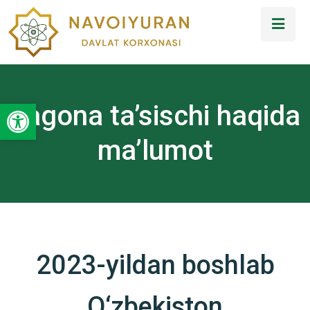
Open toolbar
Yagona ta’sischi haqida
ma’lumot
2023-yildan boshlab
O
‘
zbekiston