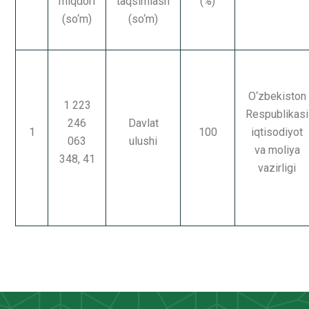
miqdori
taqsimlash
(%)
(so‘m)
(so‘m)
O‘zbekiston
1 223
Respublikasi
246
Davlat
1
100
iqtisodiyot
063
ulushi
va moliya
348, 41
vazirligi