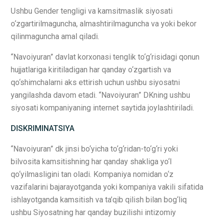
Ushbu Gender tengligi va kamsitmaslik siyosati
o‘zgartirilmaguncha, almashtirilmaguncha va yoki bekor
qilinmaguncha amal qiladi.
“Navoiyuran” davlat korxonasi tenglik to‘g‘risidagi qonun
hujjatlariga kiritiladigan har qanday o‘zgartish va
qo‘shimchalarni aks ettirish uchun ushbu siyosatni
yangilashda davom etadi. “Navoiyuran” DKning ushbu
siyosati kompaniyaning internet saytida joylashtiriladi.
DISKRIMINATSIYA
“Navoiyuran” dk jinsi bo‘yicha to‘g‘ridan-to‘g‘ri yoki
bilvosita kamsitishning har qanday shakliga yo‘l
qo‘yilmasligini tan oladi. Kompaniya nomidan o‘z
vazifalarini bajarayotganda yoki kompaniya vakili sifatida
ishlayotganda kamsitish va ta’qib qilish bilan bog‘liq
ushbu Siyosatning har qanday buzilishi intizomiy