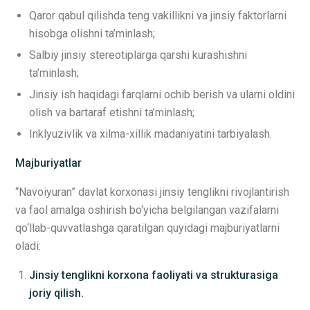
Qaror qabul qilishda teng vakillikni va jinsiy faktorlarni
hisobga olishni ta’minlash;
Salbiy jinsiy stereotiplarga qarshi kurashishni
ta’minlash;
Jinsiy ish haqidagi farqlarni ochib berish va ularni oldini
olish va bartaraf etishni ta’minlash;
Inklyuzivlik va xilma-xillik madaniyatini tarbiyalash.
Majburiyatlar
“Navoiyuran” davlat korxonasi jinsiy tenglikni rivojlantirish
va faol amalga oshirish bo‘yicha belgilangan vazifalarni
qo‘llab-quvvatlashga qaratilgan quyidagi majburiyatlarni
oladi:
Jinsiy tenglikni korxona faoliyati va strukturasiga
joriy qilish.