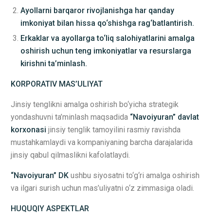
Ayollarni barqaror rivojlanishga har qanday
imkoniyat bilan hissa qo‘shishga rag‘batlantirish.
Erkaklar va ayollarga to‘liq salohiyatlarini amalga
oshirish uchun teng imkoniyatlar va resurslarga
kirishni ta’minlash.
KORPORATIV MAS’ULIYAT
Jinsiy tenglikni amalga oshirish bo‘yicha strategik
yondashuvni ta’minlash maqsadida
“Navoiyuran” davlat
korxonasi
jinsiy tenglik tamoyilini rasmiy ravishda
mustahkamlaydi va kompaniyaning barcha darajalarida
jinsiy qabul qilmaslikni kafolatlaydi.
“Navoiyuran” DK
ushbu siyosatni to‘g‘ri amalga oshirish
va ilgari surish uchun mas’uliyatni o‘z zimmasiga oladi.
HUQUQIY ASPEKTLAR