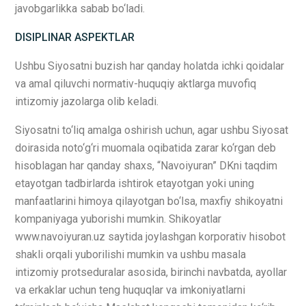
javobgarlikka sabab bo‘ladi.
DISIPLINAR ASPEKTLAR
Ushbu Siyosatni buzish har qanday holatda ichki qoidalar
va amal qiluvchi normativ-huquqiy aktlarga muvofiq
intizomiy jazolarga olib keladi.
Siyosatni to‘liq amalga oshirish uchun, agar ushbu Siyosat
doirasida noto‘g‘ri muomala oqibatida zarar ko‘rgan deb
hisoblagan har qanday shaxs, “Navoiyuran” DKni taqdim
etayotgan tadbirlarda ishtirok etayotgan yoki uning
manfaatlarini himoya qilayotgan bo‘lsa, maxfiy shikoyatni
kompaniyaga yuborishi mumkin. Shikoyatlar
www.navoiyuran.uz saytida joylashgan korporativ hisobot
shakli orqali yuborilishi mumkin va ushbu masala
intizomiy protseduralar asosida, birinchi navbatda, ayollar
va erkaklar uchun teng huquqlar va imkoniyatlarni