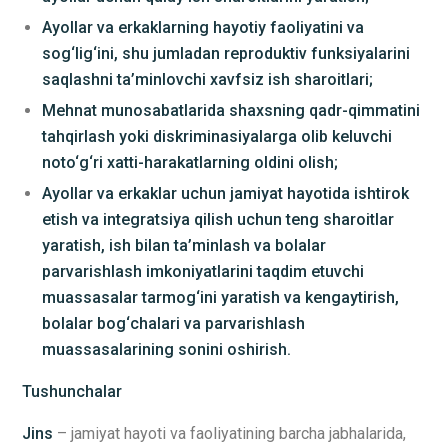
Ayollar va erkaklarning hayotiy faoliyatini va
sog‘lig‘ini, shu jumladan reproduktiv funksiyalarini
saqlashni ta’minlovchi xavfsiz ish sharoitlari;
Mehnat munosabatlarida shaxsning qadr-qimmatini
tahqirlash yoki diskriminasiyalarga olib keluvchi
noto‘g‘ri xatti-harakatlarning oldini olish;
Ayollar va erkaklar uchun jamiyat hayotida ishtirok
etish va integratsiya qilish uchun teng sharoitlar
yaratish, ish bilan ta’minlash va bolalar
parvarishlash imkoniyatlarini taqdim etuvchi
muassasalar tarmog‘ini yaratish va kengaytirish,
bolalar bog‘chalari va parvarishlash
muassasalarining sonini oshirish.
Tushunchalar
Jins
– jamiyat hayoti va faoliyatining barcha jabhalarida,