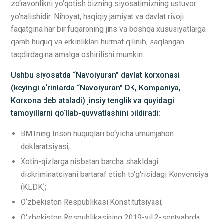
zo‘ravonlikni yo‘qotish bizning siyosatimizning ustuvor
yo‘nalishidir. Nihoyat, haqiqiy jamiyat va davlat rivoji
faqatgina har bir fuqaroning jins va boshqa xususiyatlarga
qarab huquq va erkinliklari hurmat qilinib, saqlangan
taqdirdagina amalga oshirilishi mumkin.
Ushbu siyosatda “Navoiyuran” davlat korxonasi
(keyingi o‘rinlarda “Navoiyuran” DK, Kompaniya,
Korxona deb ataladi) jinsiy tenglik va quyidagi
tamoyillarni qo‘llab-quvvatlashini bildiradi:
BMTning Inson huquqlari bo‘yicha umumjahon
deklaratsiyasi;
Xotin-qizlarga nisbatan barcha shakldagi
diskriminatsiyani bartaraf etish to‘g‘risidagi Konvensiya
(KLDK);
O‘zbekiston Respublikasi Konstitutsiyasi;
O‘zbekiston Respublikasining 2019-yil 2-sentyabrda