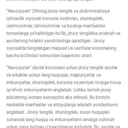
“Navoiyuran” DKning jinsiy tenglik va diskriminatsiya
qilmaslik siyosati korxona xodimlari, shuningdek,
iste’molchilar, ta’minotchilar va boshqa manfaatdor
tomonlarga yo‘naltirilgan bo‘lib, jinsiy tenglikka erishish va
ayollarning holatini yaxshilashga qaratilgan. Jinsiy
siyosatda belgilangan maqsad va vazifalar korxonaning
barcha bo‘limlari tomonidan bajarilishi shart.
“Navoiyuran” davlat korxonasi uchun jinsiy tenglik ayollar
va erkaklar uchun teng huquqlar, majburiyatlar va
imkoniyatlar, shuningdek, korxona va jamiyat rivojiga hissa
qo‘shish imkoniyatlarini anglatadi. Ushbu termin jinsiy
adolatning ixcham konseptini aks ettiradi. Bu birinchi
navbatda manfaatlar va ehtiyojlarga adolatli yondashuvni
anglatadi. Jinsiy tenglik, shuningdek, inson huquqlari
sohasida teng huquq va imkoniyatlarni amalga oshirish
uchun zarur bo‘lgan o‘zgarishlarga intilishdir. Bu, ayollar va