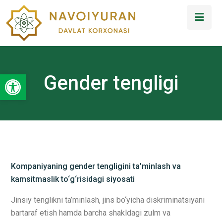
Open toolbar
Gender tengligi
Kompaniyaning gender tengligini ta’minlash va
kamsitmaslik to‘g‘risidagi s
iyosati
Jinsiy tenglikni ta’minlash, jins bo‘yicha diskriminatsiyani
bartaraf etish hamda barcha shakldagi zulm va