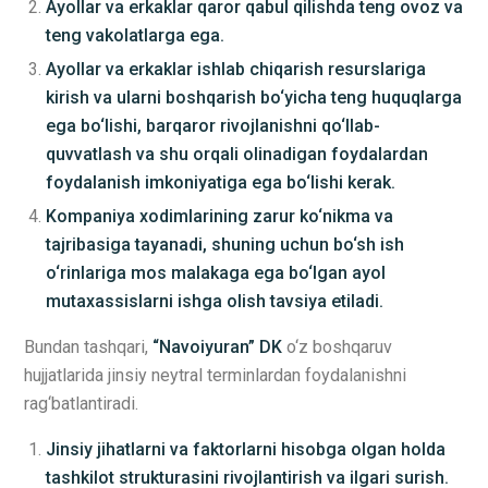
Ayollar va erkaklar qaror qabul qilishda teng ovoz va
teng vakolatlarga ega.
Ayollar va erkaklar ishlab chiqarish resurslariga
kirish va ularni boshqarish bo‘yicha teng huquqlarga
ega bo‘lishi, barqaror rivojlanishni qo‘llab-
quvvatlash va shu orqali olinadigan foydalardan
foydalanish imkoniyatiga ega bo‘lishi kerak.
Kompaniya xodimlarining zarur ko‘nikma va
tajribasiga tayanadi, shuning uchun bo‘sh ish
o‘rinlariga mos malakaga ega bo‘lgan ayol
mutaxassislarni ishga olish tavsiya etiladi.
Bundan tashqari,
“Navoiyuran” DK
o‘z boshqaruv
hujjatlarida jinsiy neytral terminlardan foydalanishni
rag‘batlantiradi.
Jinsiy jihatlarni va faktorlarni hisobga olgan holda
tashkilot strukturasini rivojlantirish va ilgari surish.