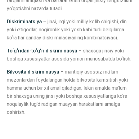
farqlarni aniqlash va bartaraf etish orqali jinsiy tengsizlikni
yo‘qotishni nazarda tutadi.
Diskriminatsiya
– jinsi, irqi yoki milliy kelib chiqishi, din
yoki e’tiqodlar, nogironlik yoki yosh kabi turli belgilarga
ko‘ra har qanday diskriminasiyaning kombinatsiyasi.
To‘g‘ridan-to‘g‘ri diskriminasya
– shaxsga jinsiy yoki
boshqa xususiyatlar asosida yomon munosabatda bo‘lish.
Bilvosita diskriminasya
– mantiqiy asossiz ma’lum
mezonlardan foydalangan holda bilvosita kamsitish yoki
hamma uchun bir xil amal qiladigan, lekin amalda ma’lum
bir shaxsga uning jinsi yoki boshqa xususiyatlariga ko‘ra
noqulaylik tug‘diradigan muayyan harakatlarni amalga
oshirish.