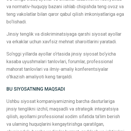
va normativ-huquqiy bazani ishlab chiqishda teng ovoz va
teng vakolatlar bilan qaror qabul qilish imkoniyatlariga ega
bo‘lishadi.
Jinsiy tenglik va diskriminatsiyaga qarshi siyosat ayollar
va erkaklar uchun xavfsiz mehnat sharoitlarini yaratadi.
So‘nggi yillarda ayollar o‘rtasida jinsiy siyosat bo‘yicha
kasaba uyushmalari tanlovlari, forumlar, professional
mahorat tanlovlari va ilmiy-amaliy konferentsiyalar
o‘tkazish amaliyoti keng tarqaldi.
BU SIYOSATNING MAQSADI
Ushbu siyosat kompaniyamizning barcha dasturlariga
jinsiy tenglikni izchil, maqsadli va strategik integratsiya
qilish, ayollarni professional xodim sifatida ta’lim berish
va ularning huquqlarini kengaytirishga qaratilgan,