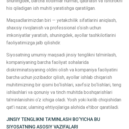
shuningdek, barcha xodimlar hurmat, qadrlash va ishtirokni
his qiladigan ish muhiti yaratishga qaratilgan.
Maqsadlarimizdan biri — yetakchilik sifatlarini aniqlash,
shaxsiy rivojlanish va professional o‘sish uchun
imkoniyatlar yaratish, shuningdek, ayollar tashkilotlarini
faoliyatimizga jalb qilishdir.
Siyosatning umumiy maqsadi jinsiy tenglikni ta’minlash,
kompaniyaning barcha faoliyat sohalarida
diskriminatsiyaning oldini olish va kompaniya faoliyatini
barcha uchun jozibador qilish, ayollar ishlab chiqarish
muhitimizning bir qismi bo‘lishlari, xavfsiz bo‘lishlari, teng
ishlashlari va qonuniy va tinch muhitda boshqarishlari
ta’minlanishini o‘z ichiga oladi. Yosh yoki kelib chiqishidan
qat’i nazar, ularning ehtiyojlariga alohida e’tibor qaratiladi.
JINSIY TENGLIKNI TA’MINLASH BO‘YICHA BU
SIYOSATNING ASOSIY VAZIFALARI