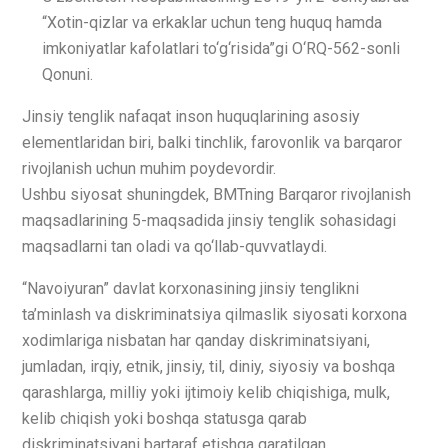
“Xotin-qizlar va erkaklar uchun teng huquq hamda
imkoniyatlar kafolatlari to‘g‘risida”gi O‘RQ-562-sonli
Qonuni.
Jinsiy tenglik nafaqat inson huquqlarining asosiy
elementlaridan biri, balki tinchlik, farovonlik va barqaror
rivojlanish uchun muhim poydevordir.
Ushbu siyosat shuningdek, BMTning Barqaror rivojlanish
maqsadlarining 5-maqsadida jinsiy tenglik sohasidagi
maqsadlarni tan oladi va qo‘llab-quvvatlaydi.
“Navoiyuran” davlat korxonasining jinsiy tenglikni
ta’minlash va diskriminatsiya qilmaslik siyosati korxona
xodimlariga nisbatan har qanday diskriminatsiyani,
jumladan, irqiy, etnik, jinsiy, til, diniy, siyosiy va boshqa
qarashlarga, milliy yoki ijtimoiy kelib chiqishiga, mulk,
kelib chiqish yoki boshqa statusga qarab
diskriminatsiyani bartaraf etishga qaratilgan.