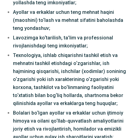
yollashda teng imkoniyatlar;
Ayollar va erkaklar uchun teng mehnat haqini
(maoshini) to‘lash va mehnat sifatini baholashda
teng yondashuv;
Lavozimga ko‘tarilish, ta’lim va professional
rivojlanishdagi teng imkoniyatlar;
Texnologiya, ishlab chiqarishni tashkil etish va
mehnatni tashkil etishdagi o‘zgarishlar, ish
hajmining qisqarishi, ishchilar (xodimlar) sonining
o‘zgarishi yoki ish xarakterining o‘zgarishi yoki
korxona, tashkilot va bo‘linmaning faoliyatini
to‘xtatish bilan bog‘liq hollarda, shartnoma bekor
qilinishida ayollar va erkaklarga teng huquqlar;
Bolalari bo‘lgan ayollar va erkaklar uchun ijtimoiy
himoya va oilani qo‘llab-quvvatlash amaliyotlarini
joriy etish va rivojlantirish, homilador va emizikli
ayollar uchun qulay ish sharoitlarini yaratish;