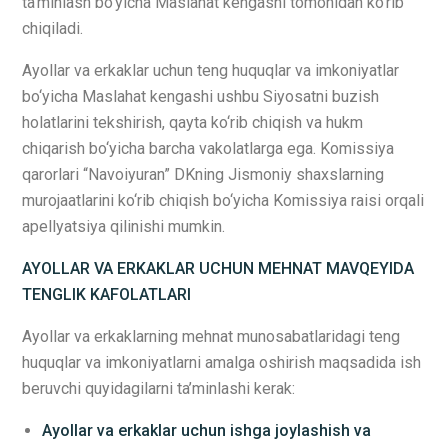
ta’minlash bo‘yicha Maslahat kengashi tomonidan ko‘rib
chiqiladi.
Ayollar va erkaklar uchun teng huquqlar va imkoniyatlar
bo‘yicha Maslahat kengashi ushbu Siyosatni buzish
holatlarini tekshirish, qayta ko‘rib chiqish va hukm
chiqarish bo‘yicha barcha vakolatlarga ega. Komissiya
qarorlari “Navoiyuran” DKning Jismoniy shaxslarning
murojaatlarini ko‘rib chiqish bo‘yicha Komissiya raisi orqali
apellyatsiya qilinishi mumkin.
AYOLLAR VA ERKAKLAR UCHUN MEHNAT MAVQEYIDA
TENGLIK KAFOLATLARI
Ayollar va erkaklarning mehnat munosabatlaridagi teng
huquqlar va imkoniyatlarni amalga oshirish maqsadida ish
beruvchi quyidagilarni ta’minlashi kerak:
Ayollar va erkaklar uchun ishga joylashish va