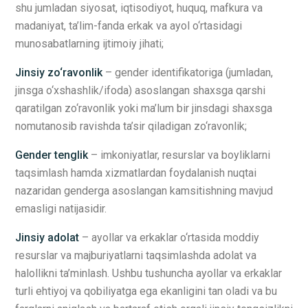
shu jumladan siyosat, iqtisodiyot, huquq, mafkura va
madaniyat, ta’lim-fanda erkak va ayol o‘rtasidagi
munosabatlarning ijtimoiy jihati;
Jinsiy zo‘ravonlik
– gender identifikatoriga (jumladan,
jinsga o‘xshashlik/ifoda) asoslangan shaxsga qarshi
qaratilgan zo‘ravonlik yoki ma’lum bir jinsdagi shaxsga
nomutanosib ravishda ta’sir qiladigan zo‘ravonlik;
Gender tenglik
– imkoniyatlar, resurslar va boyliklarni
taqsimlash hamda xizmatlardan foydalanish nuqtai
nazaridan genderga asoslangan kamsitishning mavjud
emasligi natijasidir.
Jinsiy adolat
– ayollar va erkaklar o‘rtasida moddiy
resurslar va majburiyatlarni taqsimlashda adolat va
halollikni ta’minlash. Ushbu tushuncha ayollar va erkaklar
turli ehtiyoj va qobiliyatga ega ekanligini tan oladi va bu