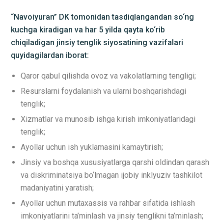
“Navoiyuran” DK tomonidan tasdiqlangandan so‘ng
kuchga kiradigan va har 5 yilda qayta ko‘rib
chiqiladigan jinsiy tenglik siyosatining vazifalari
quyidagilardan iborat:
Qaror qabul qilishda ovoz va vakolatlarning tengligi;
Resurslarni foydalanish va ularni boshqarishdagi
tenglik;
Xizmatlar va munosib ishga kirish imkoniyatlaridagi
tenglik;
Ayollar uchun ish yuklamasini kamaytirish;
Jinsiy va boshqa xususiyatlarga qarshi oldindan qarash
va diskriminatsiya bo‘lmagan ijobiy inklyuziv tashkilot
madaniyatini yaratish;
Ayollar uchun mutaxassis va rahbar sifatida ishlash
imkoniyatlarini ta’minlash va jinsiy tenglikni ta’minlash;