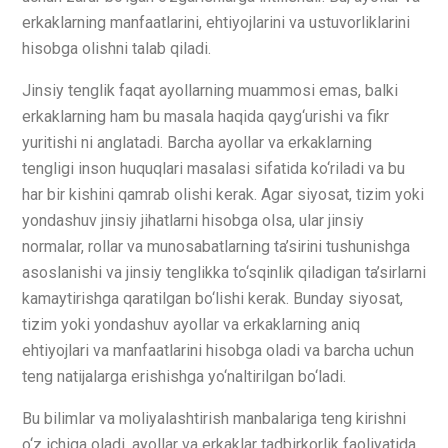
erkaklarning manfaatlarini, ehtiyojlarini va ustuvorliklarini
hisobga olishni talab qiladi.
Jinsiy tenglik faqat ayollarning muammosi emas, balki
erkaklarning ham bu masala haqida qayg‘urishi va fikr
yuritishi ni anglatadi. Barcha ayollar va erkaklarning
tengligi inson huquqlari masalasi sifatida ko‘riladi va bu
har bir kishini qamrab olishi kerak. Agar siyosat, tizim yoki
yondashuv jinsiy jihatlarni hisobga olsa, ular jinsiy
normalar, rollar va munosabatlarning ta’sirini tushunishga
asoslanishi va jinsiy tenglikka to‘sqinlik qiladigan ta’sirlarni
kamaytirishga qaratilgan bo‘lishi kerak. Bunday siyosat,
tizim yoki yondashuv ayollar va erkaklarning aniq
ehtiyojlari va manfaatlarini hisobga oladi va barcha uchun
teng natijalarga erishishga yo‘naltirilgan bo‘ladi.
Bu bilimlar va moliyalashtirish manbalariga teng kirishni
o‘z ichiga oladi, ayollar va erkaklar tadbirkorlik faoliyatida