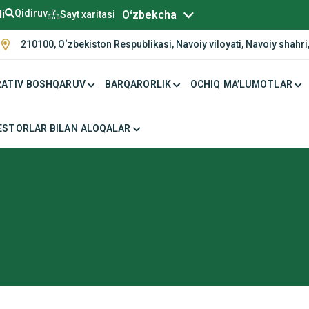
Русский
li
Qidiruv
Oʻzbekcha
Sayt xaritasi
210100, O‘zbekiston Respublikasi, Navoiy viloyati, Navoiy shahri,
ATIV BOSHQARUV
BARQARORLIK
OCHIQ MA’LUMOTLAR
ESTORLAR BILAN ALOQALAR