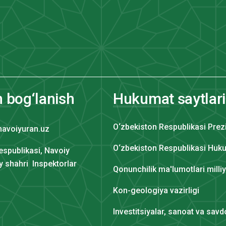
n bog‘lanish
Hukumat saytlari
O‘zbekiston Respublikasi Prez
navoiyuran.uz
O‘zbekiston Respublikasi Huku
espublikasi, Navoiy
iy shahri Inspektorlar
Qonunchilik ma'lumotlari milli
Kon-geologiya vazirligi
Investitsiyalar, sanoat va savdo