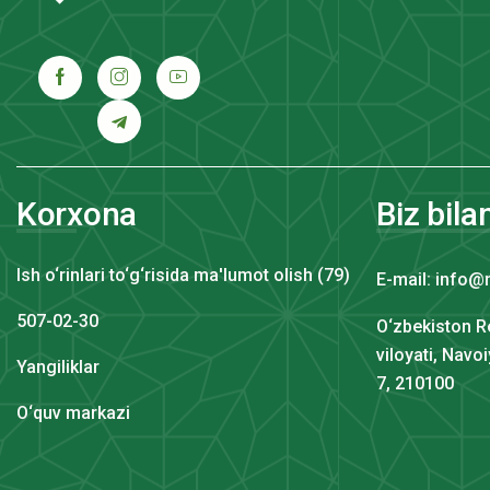
Korxona
Biz bila
Ish o‘rinlari to‘g‘risida ma'lumot olish (79)
E-mail: info@
507-02-30
O‘zbekiston R
viloyati, Navo
Yangiliklar
7, 210100
O‘quv markazi