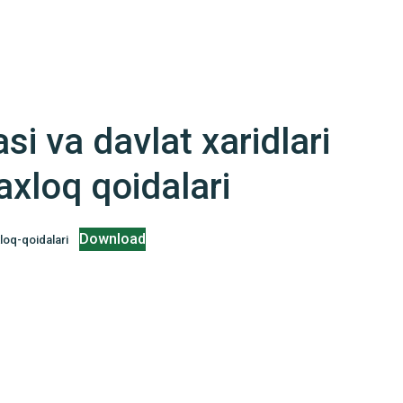
i va davlat xaridlari
axloq qoidalari
Download
loq-qoidalari