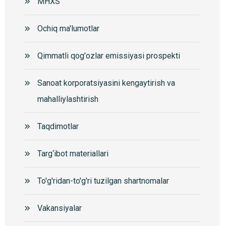
MHXS
Ochiq ma'lumotlar
Qimmatli qog'ozlar emissiyasi prospekti
Sanoat korporatsiyasini kengaytirish va
mahalliylashtirish
Taqdimotlar
Targ‘ibot materiallari
To'g'ridan-to'g'ri tuzilgan shartnomalar
Vakansiyalar