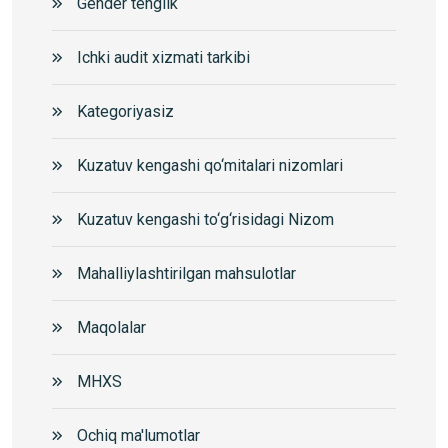
Gender tenglik
Ichki audit xizmati tarkibi
Kategoriyasiz
Kuzatuv kengashi qo‘mitalari nizomlari
Kuzatuv kengashi to‘g‘risidagi Nizom
Mahalliylashtirilgan mahsulotlar
Maqolalar
MHXS
Ochiq ma'lumotlar