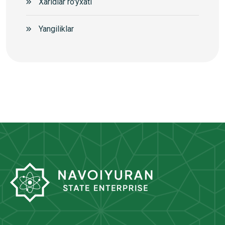
Xaridlar ro'yxati
Yangiliklar