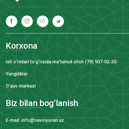
Korxona
Ish o‘rinlari to‘g‘risida ma'lumot olish (79) 507-02-30
Yangiliklar
O‘quv markazi
Biz bilan bog‘lanish
E-mail: info@navoiyuran.uz