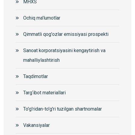
MHXS
Ochiq ma'lumotlar
Qimmatli qog'ozlar emissiyasi prospekti
Sanoat korporatsiyasini kengaytirish va
mahalliylashtirish
Taqdimotlar
Targ‘ibot materiallari
To'g'ridan-to'g'ri tuzilgan shartnomalar
Vakansiyalar