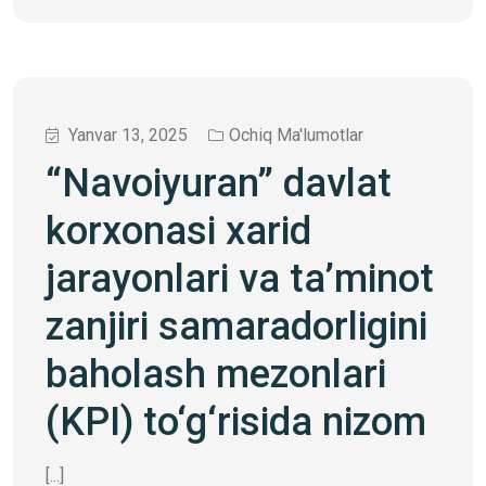
Yanvar 13, 2025
Ochiq Ma'lumotlar
“Navoiyuran” davlat
korxonasi xarid
jarayonlari va ta’minot
zanjiri samaradorligini
baholash mezonlari
(KPI) to‘g‘risida nizom
[...]