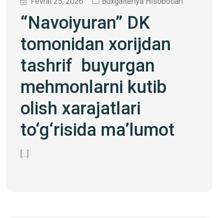
Fevral 25, 2026
Buxgalteriya Hisobotlari
“Navoiyuran” DK
tomonidan xorijdan
tashrif buyurgan
mehmonlarni kutib
olish xarajatlari
to‘g‘risida ma’lumot
[...]