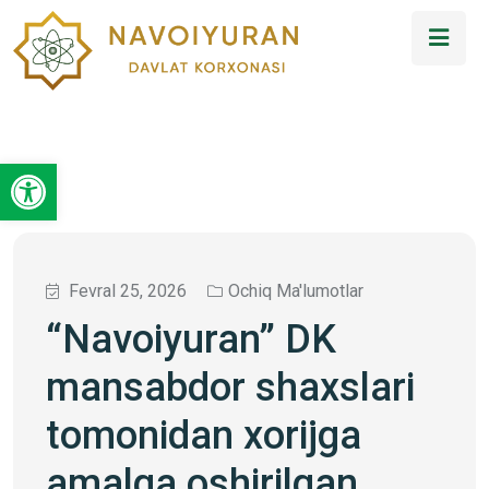
Open toolbar
Fevral 25, 2026
Ochiq Ma'lumotlar
“Navoiyuran” DK
mansabdor shaxslari
tomonidan xorijga
amalga oshirilgan