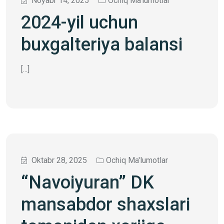
Noyabr 14, 2025
Ochiq Ma'lumotlar
2024-yil uchun
buxgalteriya balansi
[...]
Oktabr 28, 2025
Ochiq Ma'lumotlar
“Navoiyuran” DK
mansabdor shaxslari