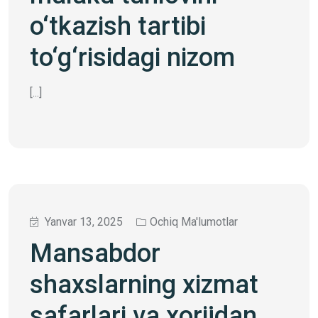
o‘tkazish tartibi
to‘g‘risidagi nizom
[...]
Yanvar 13, 2025
Ochiq Ma'lumotlar
Mansabdor
shaxslarning xizmat
safarlari va xorijdan