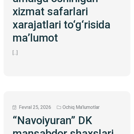
xizmat safarlari
xarajatlari to‘g‘risida
ma’lumot
[...]
Fevral 25, 2026
Ochiq Ma'lumotlar
“Navoiyuran” DK
mansabdor shaxslari