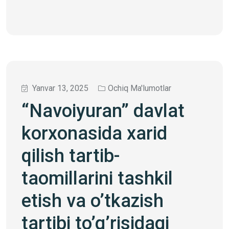
Yanvar 13, 2025
Ochiq Ma'lumotlar
“Navoiyuran” davlat
korxonasida xarid
qilish tartib-
taomillarini tashkil
etish va o’tkazish
tartibi to’g’risidagi