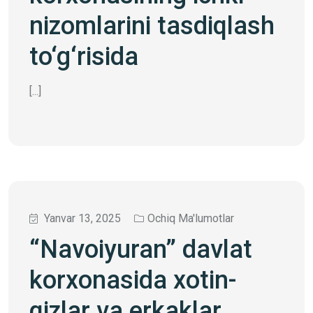
nizomlarini tasdiqlash
to‘g‘risida
[...]
Yanvar 13, 2025
Ochiq Ma'lumotlar
“Navoiyuran” davlat
korxonasida xotin-
qizlar va erkaklar