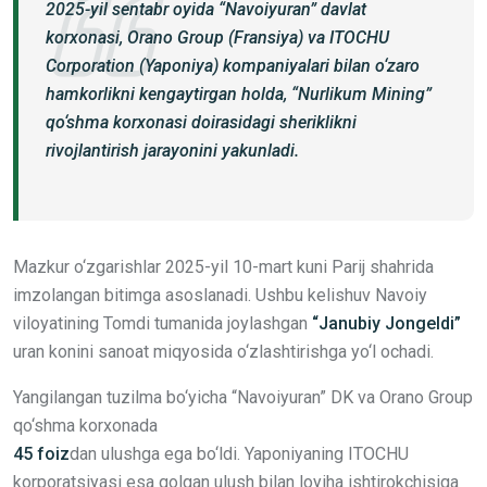
2025-yil sentabr oyida “Navoiyuran” davlat
korxonasi, Orano Group (Fransiya) va ITOCHU
Corporation (Yaponiya) kompaniyalari bilan o‘zaro
hamkorlikni kengaytirgan holda, “Nurlikum Mining”
qo‘shma korxonasi doirasidagi sheriklikni
rivojlantirish jarayonini yakunladi.
Mazkur o‘zgarishlar 2025-yil 10-mart kuni Parij shahrida
imzolangan bitimga asoslanadi. Ushbu kelishuv Navoiy
viloyatining Tomdi tumanida joylashgan
“Janubiy Jongeldi”
uran konini sanoat miqyosida o‘zlashtirishga yo‘l ochadi.
Yangilangan tuzilma bo‘yicha “Navoiyuran” DK va Orano Group
qo‘shma korxonada
45 foiz
dan ulushga ega bo‘ldi. Yaponiyaning ITOCHU
korporatsiyasi esa qolgan ulush bilan loyiha ishtirokchisiga