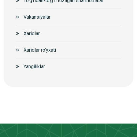
To'g'ridan-to'g'ri tuzilgan shartnomalar
Vakansiyalar
Xaridlar
Xaridlar ro'yxati
Yangiliklar