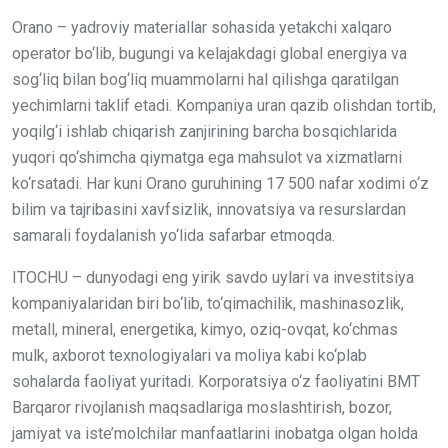
Orano – yadroviy materiallar sohasida yetakchi xalqaro
operator bo‘lib, bugungi va kelajakdagi global energiya va
sog‘liq bilan bog‘liq muammolarni hal qilishga qaratilgan
yechimlarni taklif etadi. Kompaniya uran qazib olishdan tortib,
yoqilg‘i ishlab chiqarish zanjirining barcha bosqichlarida
yuqori qo‘shimcha qiymatga ega mahsulot va xizmatlarni
ko‘rsatadi. Har kuni Orano guruhining 17 500 nafar xodimi o‘z
bilim va tajribasini xavfsizlik, innovatsiya va resurslardan
samarali foydalanish yo‘lida safarbar etmoqda.
ITOCHU – dunyodagi eng yirik savdo uylari va investitsiya
kompaniyalaridan biri bo‘lib, to‘qimachilik, mashinasozlik,
metall, mineral, energetika, kimyo, oziq-ovqat, ko‘chmas
mulk, axborot texnologiyalari va moliya kabi ko‘plab
sohalarda faoliyat yuritadi. Korporatsiya o‘z faoliyatini BMT
Barqaror rivojlanish maqsadlariga moslashtirish, bozor,
jamiyat va iste’molchilar manfaatlarini inobatga olgan holda