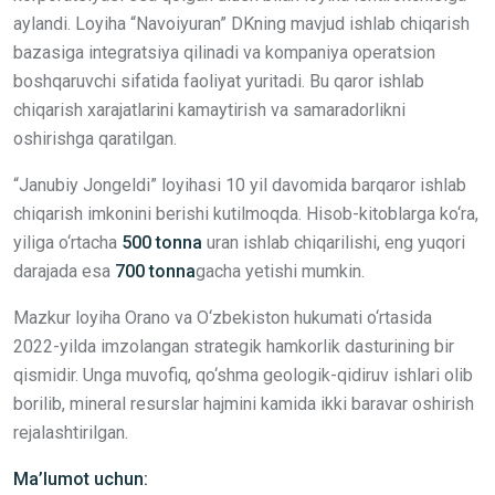
aylandi. Loyiha “Navoiyuran” DKning mavjud ishlab chiqarish
bazasiga integratsiya qilinadi va kompaniya operatsion
boshqaruvchi sifatida faoliyat yuritadi. Bu qaror ishlab
chiqarish xarajatlarini kamaytirish va samaradorlikni
oshirishga qaratilgan.
“Janubiy Jongeldi” loyihasi 10 yil davomida barqaror ishlab
chiqarish imkonini berishi kutilmoqda. Hisob-kitoblarga ko‘ra,
yiliga o‘rtacha
500 tonna
uran ishlab chiqarilishi, eng yuqori
darajada esa
700 tonna
gacha yetishi mumkin.
Mazkur loyiha Orano va O‘zbekiston hukumati o‘rtasida
2022-yilda imzolangan strategik hamkorlik dasturining bir
qismidir. Unga muvofiq, qo‘shma geologik-qidiruv ishlari olib
borilib, mineral resurslar hajmini kamida ikki baravar oshirish
rejalashtirilgan.
Ma’lumot uchun: