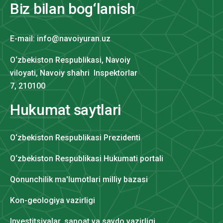
Biz bilan bog‘lanish
E-mail: info@navoiyuran.uz
O‘zbekiston Respublikasi, Navoiy
viloyati, Navoiy shahri Inspektorlar
7, 210100
Hukumat saytlari
O‘zbekiston Respublikasi Prezidenti
O‘zbekiston Respublikasi Hukumati portali
Qonunchilik ma'lumotlari milliy bazasi
Kon-geologiya vazirligi
Investitsiyalar, sanoat va savdo vazirligi