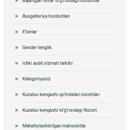
Bajarilgan ishlar to‘g‘risidagi hisobotlar
Buxgalteriya hisobotlari
E'lonlar
Gender tenglik
Ichki audit xizmati tarkibi
Kategoriyasiz
Kuzatuv kengashi qo‘mitalari nizomlari
Kuzatuv kengashi to‘g‘risidagi Nizom
Mahalliylashtirilgan mahsulotlar