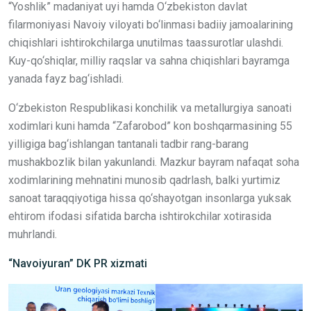
“Yoshlik” madaniyat uyi hamda O‘zbekiston davlat
filarmoniyasi Navoiy viloyati bo‘linmasi badiiy jamoalarining
chiqishlari ishtirokchilarga unutilmas taassurotlar ulashdi.
Kuy-qo‘shiqlar, milliy raqslar va sahna chiqishlari bayramga
yanada fayz bag‘ishladi.
O‘zbekiston Respublikasi konchilik va metallurgiya sanoati
xodimlari kuni hamda “Zafarobod” kon boshqarmasining 55
yilligiga bag‘ishlangan tantanali tadbir rang-barang
mushakbozlik bilan yakunlandi. Mazkur bayram nafaqat soha
xodimlarining mehnatini munosib qadrlash, balki yurtimiz
sanoat taraqqiyotiga hissa qo‘shayotgan insonlarga yuksak
ehtirom ifodasi sifatida barcha ishtirokchilar xotirasida
muhrlandi.
“Navoiyuran” DK
PR
xizmati