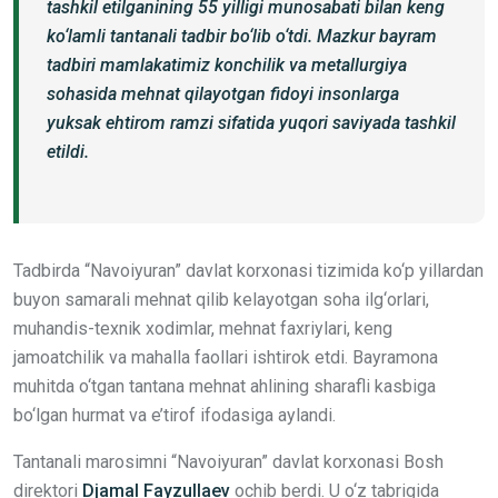
tashkil etilganining 55 yilligi munosabati bilan keng
ko‘lamli tantanali tadbir bo‘lib o‘tdi. Mazkur bayram
tadbiri mamlakatimiz konchilik va metallurgiya
sohasida mehnat qilayotgan fidoyi insonlarga
yuksak ehtirom ramzi sifatida yuqori saviyada tashkil
etildi.
Tadbirda “Navoiyuran” davlat korxonasi tizimida ko‘p yillardan
buyon samarali mehnat qilib kelayotgan soha ilg‘orlari,
muhandis-texnik xodimlar, mehnat faxriylari, keng
jamoatchilik va mahalla faollari ishtirok etdi. Bayramona
muhitda o‘tgan tantana mehnat ahlining sharafli kasbiga
bo‘lgan hurmat va e’tirof ifodasiga aylandi.
Tantanali marosimni “Navoiyuran” davlat korxonasi Bosh
direktori
Djamal Fayzullaev
ochib berdi. U o‘z tabrigida