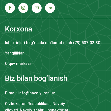
Korxona
Ish o‘rinlari to‘g‘risida ma'lumot olish (79) 507-02-30
Yangiliklar
O‘quv markazi
Biz bilan bog‘lanish
E-mail: info@navoiyuran.uz
O‘zbekiston Respublikasi, Navoiy
viloyati, Navoiy shahri Inspektorlar