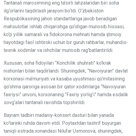
Tantanali marosimning eng ta’sirli lahzalaridan biri soha
ilg‘orlarini taqdirlash jarayoni bo‘ldi. O‘zbekiston
Respublikasining jahon standartlariga javob beradigan
mahsulotlar ishlab chiqarishga qo‘shgan munosib hissasi,
ko‘p yillik samarali va fidokorona mehnati hamda ijtimoiy
hayotdagi faol ishtiroki uchun bir guruh rahbarlar, muhandis-
texnik xodimlar va ishchilar munosib rag‘batlantirildi.
Xususan, soha fidoyilari “Konchilik shuhrati” ko‘krak
nishonlari bilan taqdirlandi. Shuningdek, “Navoiyuran” davlat
korxonasi ma’muriyati va kasaba uyushmasi qo‘mitasining
qo‘shma qaroriga asosan bir qator xodimlarga “Navoiyuran
faxriysi” unvoni, korxonaning “Faxriy yorlig‘i” hamda esdalik
sovg‘alari tantanali ravishda topshirildi.
Bayram tadbiri madaniy-konsert dasturi bilan yanada
ko‘tarinki ruhda davom etdi. Poytaxtdan tashrif buyurgan
taniqli estrada xonandasi Nilufar Usmonova, shuningdek,