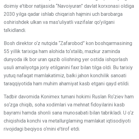
doimiy e’tibor natijasida “Navoiyuran” davlat korxonasi oldiga
2030 yilga qadar ishlab chiqarish hajmini uch barobarga
oshirishdek ulkan va mas’uliyatli vazifalar qo‘yilgani
ta’kidlandi.
Bosh direktor o‘z nutqida “Zafarobod” kon boshqarmasining
55 yillik tarixiga ham alohida to‘xtalib, mazkur zaminda
dunyoda ilk bor uran qazib olishning yer ostida ishqorlash
usuli amaliyotga joriy etilganini faxr bilan tilga oldi. Bu tarixiy
yutuq nafaqat mamlakatimiz, balki jahon konchilik sanoati
taraqqiyotida ham muhim ahamiyat kasb etgani qayd etildi.
Tadbir davomida Konimex tumani hokimi Ruslan Ro‘ziev ham
so‘zga chiqib, soha xodimlari va mehnat fidoyilarini kasb
bayrami hamda shonli sana munosabati bilan tabrikladi. U o‘z
chiqishida konchi va metallurglarning mamlakat iqtisodiyoti
rivojidagi beqiyos o‘rnini e’tirof etdi.