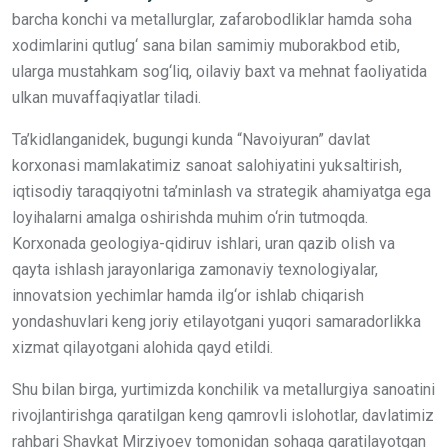
barcha konchi va metallurglar, zafarobodliklar hamda soha
xodimlarini qutlug‘ sana bilan samimiy muborakbod etib,
ularga mustahkam sog‘liq, oilaviy baxt va mehnat faoliyatida
ulkan muvaffaqiyatlar tiladi.
Ta’kidlanganidek, bugungi kunda “Navoiyuran” davlat
korxonasi mamlakatimiz sanoat salohiyatini yuksaltirish,
iqtisodiy taraqqiyotni ta’minlash va strategik ahamiyatga ega
loyihalarni amalga oshirishda muhim o‘rin tutmoqda.
Korxonada geologiya-qidiruv ishlari, uran qazib olish va
qayta ishlash jarayonlariga zamonaviy texnologiyalar,
innovatsion yechimlar hamda ilg‘or ishlab chiqarish
yondashuvlari keng joriy etilayotgani yuqori samaradorlikka
xizmat qilayotgani alohida qayd etildi.
Shu bilan birga, yurtimizda konchilik va metallurgiya sanoatini
rivojlantirishga qaratilgan keng qamrovli islohotlar, davlatimiz
rahbari Shavkat Mirziyoev tomonidan sohaga qaratilayotgan