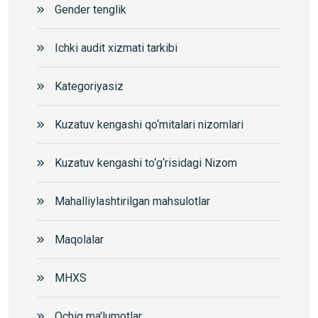
Gender tenglik
Ichki audit xizmati tarkibi
Kategoriyasiz
Kuzatuv kengashi qo‘mitalari nizomlari
Kuzatuv kengashi to‘g‘risidagi Nizom
Mahalliylashtirilgan mahsulotlar
Maqolalar
MHXS
Ochiq ma'lumotlar