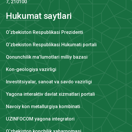
7, 210100
Hukumat saytlari
O‘zbekiston Respublikasi Prezidenti
O‘zbekiston Respublikasi Hukumati portali
Qonunchilik ma'lumotlari milliy bazasi
Kon-geologiya vazirligi
Investitsiyalar, sanoat va savdo vazirligi
Yagona interaktiv davlat xizmatlari portali
Navoiy kon metallurgiya kombinati
UZINFOCOM yagona integratori
O‘zbekiston konchilik xabarnomasi