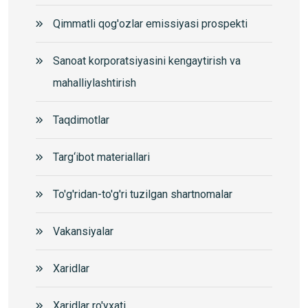
Qimmatli qog'ozlar emissiyasi prospekti
Sanoat korporatsiyasini kengaytirish va
mahalliylashtirish
Taqdimotlar
Targ‘ibot materiallari
To'g'ridan-to'g'ri tuzilgan shartnomalar
Vakansiyalar
Xaridlar
Xaridlar ro'yxati