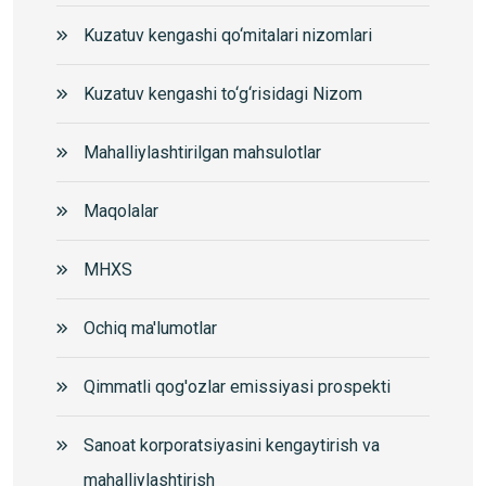
Kuzatuv kengashi qo‘mitalari nizomlari
Kuzatuv kengashi to‘g‘risidagi Nizom
Mahalliylashtirilgan mahsulotlar
Maqolalar
MHXS
Ochiq ma'lumotlar
Qimmatli qog'ozlar emissiyasi prospekti
Sanoat korporatsiyasini kengaytirish va
mahalliylashtirish