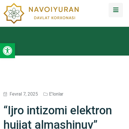
Open toolbar
Fevral 7, 2025
E'lonlar
“Ijro intizomi elektron
hujjat almashinuv”