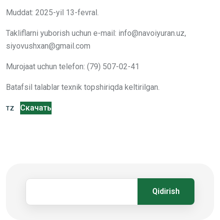
Muddat: 2025-yil 13-fevral.
Takliflarni yuborish uchun e-mail: info@navoiyuran.uz,
siyovushxan@gmail.com
Murojaat uchun telefon: (79) 507-02-41
Batafsil talablar texnik topshiriqda keltirilgan.
Скачать
TZ
Qidirish