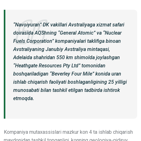
“Navoiyuran” DK vakillari Avstraliyaga xizmat safari
doirasida AQShning “General Atomic” va “Nuclear
Fuels Corporation” kompaniyalari taklifiga binoan
Avstraliyaning Janubiy Avstraliya mintaqasi,
Adelaida shahridan 550 km shimolda joylashgan
“Heathgate Resources Pty Ltd” tomonidan
boshqariladigan “Beverley Four Mile” konida uran
ishlab chiqarish faoliyati boshlaganligining 25 yilligi
munosabati bilan tashkil etilgan tadbirda ishtirok
etmoqda.
Kompaniya mutaxassislari mazkur kon 4 ta ishlab chiqarish
maydonidan tashkil topganligi, konning geologiya-qidiruv