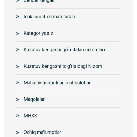
Gender tenglik
Ichki audit xizmati tarkibi
Kategoriyasiz
Kuzatuv kengashi qo‘mitalari nizomlari
Kuzatuv kengashi to‘g‘risidagi Nizom
Mahalliylashtirilgan mahsulotlar
Maqolalar
MHXS
Ochiq ma'lumotlar