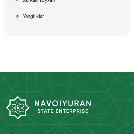
Xaridlar ro'yxati
Yangiliklar