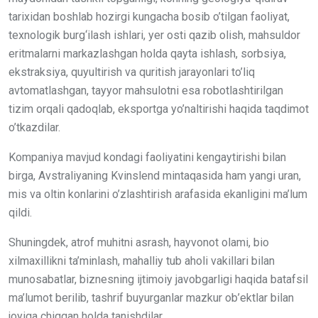
tarixidan boshlab hozirgi kungacha bosib o’tilgan faoliyat,
texnologik burg‘ilash ishlari, yer osti qazib olish, mahsuldor
eritmalarni markazlashgan holda qayta ishlash, sorbsiya,
ekstraksiya, quyultirish va quritish jarayonlari to’liq
avtomatlashgan, tayyor mahsulotni esa robotlashtirilgan
tizim orqali qadoqlab, eksportga yo’naltirishi haqida taqdimot
o’tkazdilar.
Kompaniya mavjud kondagi faoliyatini kengaytirishi bilan
birga, Avstraliyaning Kvinslend mintaqasida ham yangi uran,
mis va oltin konlarini o’zlashtirish arafasida ekanligini ma’lum
qildi.
Shuningdek, atrof muhitni asrash, hayvonot olami, bio
xilmaxillikni ta’minlash, mahalliy tub aholi vakillari bilan
munosabatlar, biznesning ijtimoiy javobgarligi haqida batafsil
ma’lumot berilib, tashrif buyurganlar mazkur ob’ektlar bilan
joyiga chiqqan holda tanishdilar.