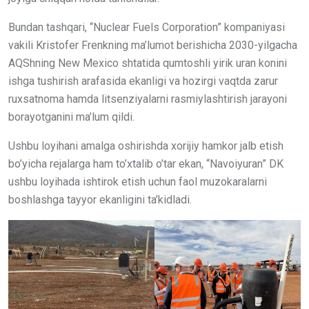
Bundan tashqari, “Nuclear Fuels Corporation” kompaniyasi
vakili Kristofer Frenkning ma’lumot berishicha 2030-yilgacha
AQShning New Mexico shtatida qumtoshli yirik uran konini
ishga tushirish arafasida ekanligi va hozirgi vaqtda zarur
ruxsatnoma hamda litsenziyalarni rasmiylashtirish jarayoni
borayotganini ma’lum qildi.
Ushbu loyihani amalga oshirishda xorijiy hamkor jalb etish
bo’yicha rejalarga ham to’xtalib o’tar ekan, “Navoiyuran” DK
ushbu loyihada ishtirok etish uchun faol muzokaralarni
boshlashga tayyor ekanligini ta’kidladi.