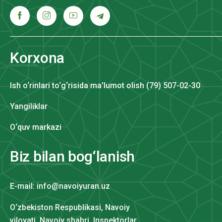
Korxona
Ish o‘rinlari to‘g‘risida ma'lumot olish (79) 507-02-30
Yangiliklar
O‘quv markazi
Biz bilan bog‘lanish
E-mail: info@navoiyuran.uz
O‘zbekiston Respublikasi, Navoiy
viloyati, Navoiy shahri Inspektorlar