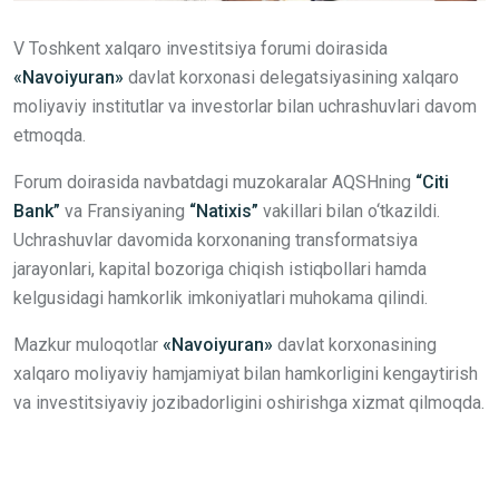
V Toshkent xalqaro investitsiya forumi doirasida
«Navoiyuran»
davlat korxonasi delegatsiyasining xalqaro
moliyaviy institutlar va investorlar bilan uchrashuvlari davom
etmoqda.
Forum doirasida navbatdagi muzokaralar AQSHning
“Citi
Bank”
va Fransiyaning
“Natixis”
vakillari bilan o‘tkazildi.
Uchrashuvlar davomida korxonaning transformatsiya
jarayonlari, kapital bozoriga chiqish istiqbollari hamda
kelgusidagi hamkorlik imkoniyatlari muhokama qilindi.
Mazkur muloqotlar
«Navoiyuran»
davlat korxonasining
xalqaro moliyaviy hamjamiyat bilan hamkorligini kengaytirish
va investitsiyaviy jozibadorligini oshirishga xizmat qilmoqda.