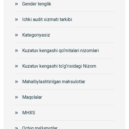
Gender tenglik
Ichki audit xizmati tarkibi
Kategoriyasiz
Kuzatuv kengashi qo‘mitalari nizomlari
Kuzatuv kengashi to‘g‘risidagi Nizom
Mahalliylashtirilgan mahsulotlar
Maqolalar
MHXS
Ochiq ma'lumotlar