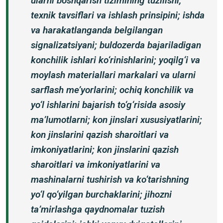
ularni boshqarish tizimining tuzilishi,
texnik tavsiflari va ishlash prinsipini; ishda
va harakatlanganda belgilangan
signalizatsiyani; buldozerda bajariladigan
konchilik ishlari ko‘rinishlarini; yoqilg‘i va
moylash materiallari markalari va ularni
sarflash me’yorlarini; ochiq konchilik va
yo‘l ishlarini bajarish to‘g‘risida asosiy
ma’lumotlarni; kon jinslari xususiyatlarini;
kon jinslarini qazish sharoitlari va
imkoniyatlarini; kon jinslarini qazish
sharoitlari va imkoniyatlarini va
mashinalarni tushirish va ko‘tarishning
yo‘l qo‘yilgan burchaklarini; jihozni
ta’mirlashga qaydnomalar tuzish