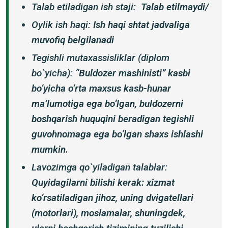
Talab etiladigan ish staji:
Talab etilmaydi/
Oylik ish haqi:
Ish haqi shtat jadvaliga
muvofiq belgilanadi
Tegishli mutaxassisliklar (diplom
bo`yicha):
“Buldozer mashinisti” kasbi
bo‘yicha o‘rta maxsus kasb-hunar
ma’lumotiga ega bo‘lgan, buldozerni
boshqarish huquqini beradigan tegishli
guvohnomaga ega bo‘lgan shaxs ishlashi
mumkin.
Lavozimga qo`yiladigan talablar:
Quyidagilarni bilishi kerak: xizmat
ko‘rsatiladigan jihoz, uning dvigatellari
(motorlari), moslamalar, shuningdek,