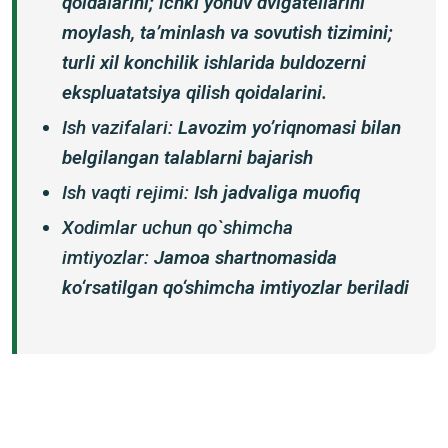
qoidalarini; ichki yonuv dvigatellarini
moylash, ta’minlash va sovutish tizimini;
turli xil konchilik ishlarida buldozerni
ekspluatatsiya qilish qoidalarini.
Ish vazifalari:
Lavozim yoʼriqnomasi bilan
belgilangan talablarni bajarish
Ish vaqti rejimi:
Ish jadvaliga muofiq
Xodimlar uchun qo`shimcha
imtiyozlar:
Jamoa shartnomasida
ko‘rsatilgan qo‘shimcha imtiyozlar beriladi