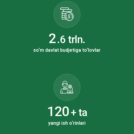
4
.6 trln.
so‘m davlat budjetiga to‘lovlar
216
+ ta
yangi ish o‘rinlari