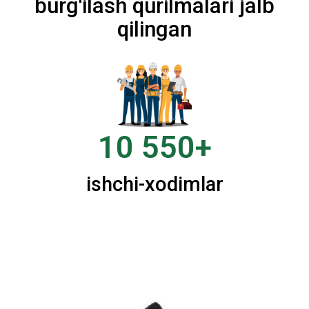
burg'ilash qurilmalari jalb
qilingan
10 550+
ishchi-xodimlar