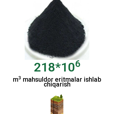
6
218*10
3
m
mahsuldor eritmalar ishlab
chiqarish