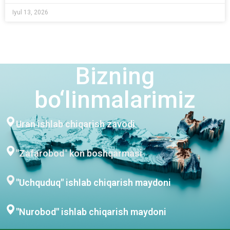
Iyul 13, 2026
Bizning
bo‘linmalarimiz
Uran ishlab chiqarish zavodi
"Zafarobod" kon boshqarmasi
"Uchquduq" ishlab chiqarish maydoni
"Nurobod" ishlab chiqarish maydoni