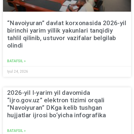
“Navoiyuran” davlat korxonasida 2026-yil
birinchi yarim yillik yakunlari tanqidiy
tahlil qilinib, ustuvor vazifalar belgilab
olindi
BATAFSIL »
Iyul 24, 2026
2026-yil I-yarim yil davomida
“ijro.gov.uz” elektron tizimi orqali
“Navoiyuran” DKga kelib tushgan
hujjatlar ijrosi bo‘yicha infografika
BATAFSIL »