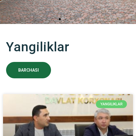
“Navoiyuran” davlat korxonasi
Yangiliklar
O‘zbekistondagi uran qazib olish va uran oksidi (U3O8)
ko‘rinishidagi tayyor mahsulotlarni eksport qilish bilan
shug‘ullanadigan yagona korxona
BARCHASI
YANGILIKLAR