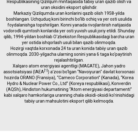
Respublikasining Qizilqum mintaqasida tabiiy uran qazib olish va
uran oksidini eksport qilishdir.
Markaziy Qizilqumda uran konlarini qazib olish 1958-yilda
boshlangan. Uchquduq koni birinchi bo‘lib ochiq va yer osti usulida
foydalanishga topshirilgan. Konni yanada rivojlantirish natijasida
vodorodli qumtosh konlarida yer osti yuvish usuli joriy etildi. Shunday
qilib, 1994-yildan boshlab O‘zbekiston Respublikasidagi barcha uran
yer ostida ishqorlash usuli bilan qazib olinmoqda.
Hozirgi vaqtda korxonada 24 ta uran konida tabiiy uran qazib
olinmoqda. 2030-yilgacha ularning sonini yana 6 taga ko‘paytirish
rejalashtirilgan.
Xalqaro atom energiyasi agentligi (MAGATE), Jahon yadro
[
1
]
assotsiatsiyasi (IAEA
) a’zosi bo‘lgan "Navoiyuran" davlat korxonasi
hozirda ORANO (Fransiya), “Cameco Corporation” (Kanada), “Korea
Hydro & Nuclear Power Co., Ltd” (Koreya respublikasi), Konverdin
(AQSh), Hindiston hukumatining “Atom energiyasi departamenti”
kabi xalqaro hamkorlariga uranning chala oksidi-oksidi ko‘rinishidagi
tabiiy uran mahsulotini eksport qilib kelmoqda.