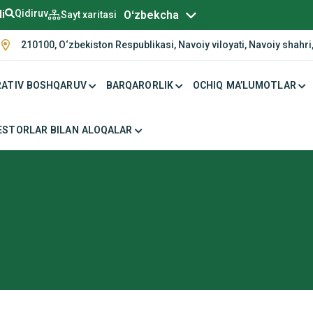
Русский
li
Qidiruv
Oʻzbekcha
Sayt xaritasi
210100, O‘zbekiston Respublikasi, Navoiy viloyati, Navoiy shahri,
ATIV BOSHQARUV
BARQARORLIK
OCHIQ MA’LUMOTLAR
ESTORLAR BILAN ALOQALAR