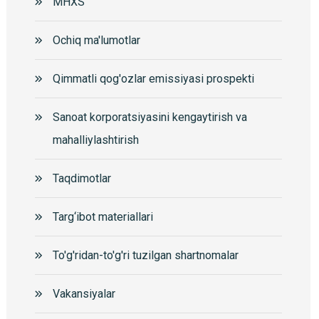
MHXS
Ochiq ma'lumotlar
Qimmatli qog'ozlar emissiyasi prospekti
Sanoat korporatsiyasini kengaytirish va
mahalliylashtirish
Taqdimotlar
Targ‘ibot materiallari
To'g'ridan-to'g'ri tuzilgan shartnomalar
Vakansiyalar