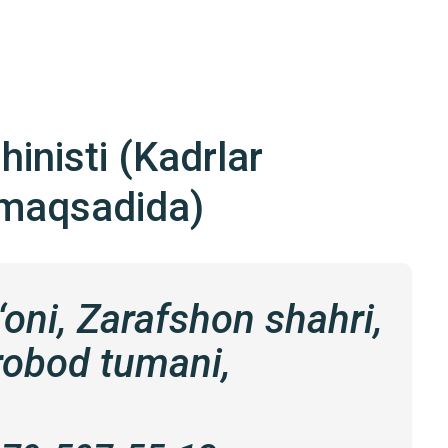
hinisti (Kadrlar
h maqsadida)
oni, Zarafshon shahri,
robod tumani,