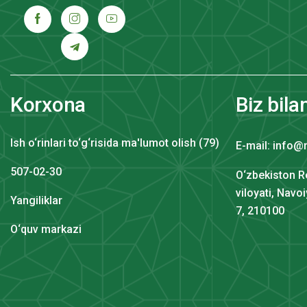
Korxona
Biz bila
Ish o‘rinlari to‘g‘risida ma'lumot olish (79)
E-mail: info@
507-02-30
O‘zbekiston R
viloyati, Navo
Yangiliklar
7, 210100
O‘quv markazi