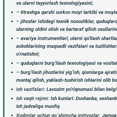
va ularni tayyorlash texnologiyasini;
– titrashga qarshi surkov moyi tarkibi va moylas
– jihozlar ishidagi texnik nosozliklar, quduqlar
ularning oldini olish va bartaraf qilish usullarini
– avariya instrumentlari, ularni qo‘llash shartla
asboblarining maqsadli vazifalari va tuzilishlar
o‘rnatishni;
– quduqlarni burg‘ilash texnologiyasi va vosital
– burg‘ilash jihozlarini yig‘ish, qismlarga ajra
montaj qilish, yuklash-tushirish ishlarini olib bo
Ish vazifalari:
Lavozim yoʼriqnomasi bilan belgi
Ish vaqti rejimi:
Ish kunlari: Dushanba, seshanb
Ish jadvaliga muofiq
Xodimlar uchun qo`shimcha imtiyozlar:
Jamoa 