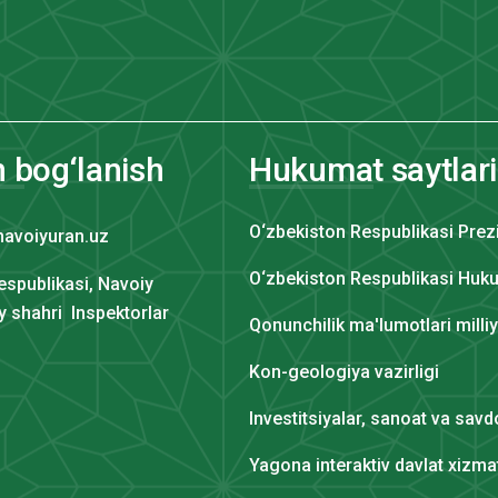
n bog‘lanish
Hukumat saytlari
O‘zbekiston Respublikasi Prez
navoiyuran.uz
O‘zbekiston Respublikasi Huku
espublikasi, Navoiy
iy shahri Inspektorlar
Qonunchilik ma'lumotlari milli
Kon-geologiya vazirligi
Investitsiyalar, sanoat va savdo
Yagona interaktiv davlat xizmat