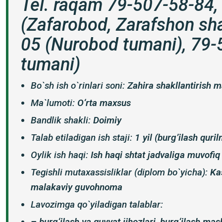
Tel. raqam 79-507-58-84,
(Zafarobod, Zarafshon sha
05 (Nurobod tumani), 79
tumani)
Bo`sh ish o`rinlari soni:
Zahira shakllantirish 
Ma`lumoti:
O‘rta maxsus
Bandlik shakli:
Doimiy
Talab etiladigan ish staji:
1 yil (burg’ilash quri
Oylik ish haqi:
Ish haqi shtat jadvaliga muvofiq
Tegishli mutaxassisliklar (diplom bo`yicha):
Ka
malakaviy guvohnoma
Lavozimga qo`yiladigan talablar:
– burg‘ilash va quvvat jihozlari, burg‘ilash mas