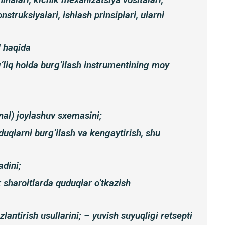
truksiyalari, ishlash prinsiplari, ularni
N haqida
g‘liq holda burg‘ilash instrumentining moy
nal) joylashuv sxemasini;
uduqlarni burg‘ilash va kengaytirish, shu
dini;
sharoitlarda quduqlar o‘tkazish
izlantirish usullarini; – yuvish suyuqligi retsepti