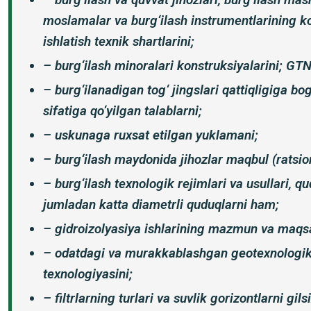
moslamalar va burg‘ilash instrumentlarining kons
ishlatish texnik shartlarini;
– burg‘ilash minoralari konstruksiyalarini; GT
– burg‘ilanadigan tog‘ jingslari qattiqligiga bo
sifatiga qo‘yilgan talablarni;
– uskunaga ruxsat etilgan yuklamani;
– burg‘ilash maydonida jihozlar maqbul (ratsio
– burg‘ilash texnologik rejimlari va usullari, q
jumladan katta diametrli quduqlarni ham;
– gidroizolyasiya ishlarining mazmun va maqsa
– odatdagi va murakkablashgan geotexnologik 
texnologiyasini;
– filtrlarning turlari va suvlik gorizontlarni gils