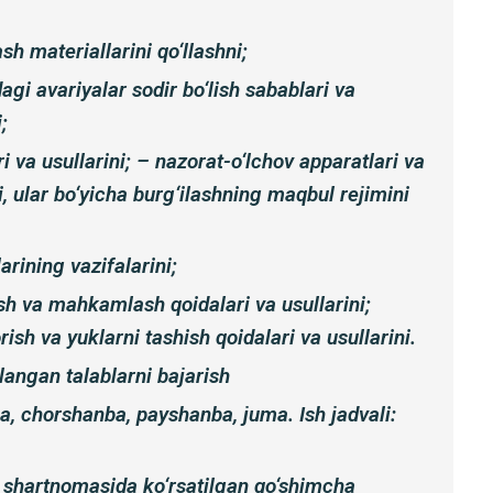
h materiallarini qo‘llashni;
dagi avariyalar sodir bo‘lish sabablari va
;
ri va usullarini; – nazorat-o‘lchov apparatlari va
i, ular bo‘yicha burg‘ilashning maqbul rejimini
arining vazifalarini;
tish va mahkamlash qoidalari va usullarini;
rish va yuklarni tashish qoidalari va usullarini.
langan talablarni bajarish
a, chorshanba, payshanba, juma. Ish jadvali:
shartnomasida ko‘rsatilgan qo‘shimcha