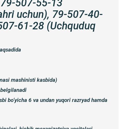
 79-507-55-13
hri uchun), 79-507-40-
-507-61-28 (Uchquduq
maqsadida
lmasi mashinisti kasbida)
 belgilanadi
sbi bo‘yicha 6 va undan yuqori razryad hamda
hinalari, kichik mexanizatsiya vositalari,