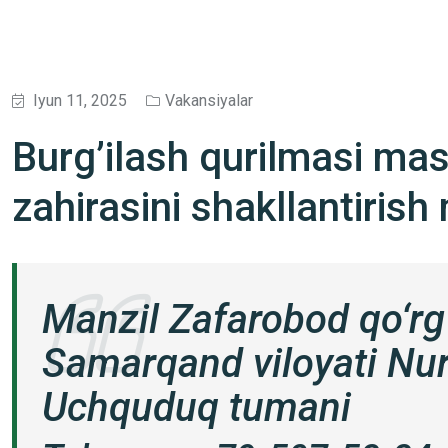
Iyun 11, 2025
Vakansiyalar
Burg’ilash qurilmasi mas
zahirasini shakllantiris
Manzil Zafarobod qo‘rg‘
Samarqand viloyati Nu
Uchquduq tumani