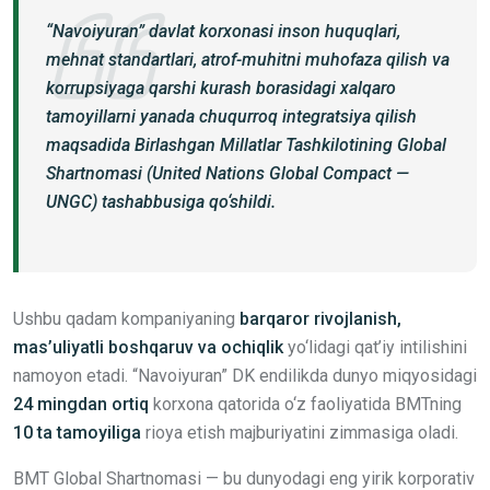
“Navoiyuran” davlat korxonasi inson huquqlari,
mehnat standartlari, atrof-muhitni muhofaza qilish va
korrupsiyaga qarshi kurash borasidagi xalqaro
tamoyillarni yanada chuqurroq integratsiya qilish
maqsadida Birlashgan Millatlar Tashkilotining Global
Shartnomasi (United Nations Global Compact —
UNGC) tashabbusiga qo‘shildi.
Ushbu qadam kompaniyaning
barqaror rivojlanish,
mas’uliyatli boshqaruv va ochiqlik
yo‘lidagi qat’iy intilishini
namoyon etadi. “Navoiyuran” DK endilikda dunyo miqyosidagi
24 mingdan ortiq
korxona qatorida o‘z faoliyatida BMTning
10 ta tamoyiliga
rioya etish majburiyatini zimmasiga oladi.
BMT Global Shartnomasi — bu dunyodagi eng yirik korporativ