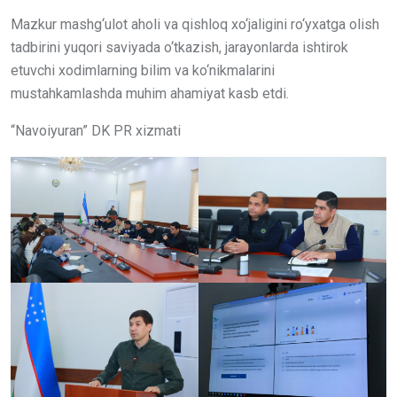
Mazkur mashg‘ulot aholi va qishloq xo‘jaligini ro‘yxatga olish
tadbirini yuqori saviyada o‘tkazish, jarayonlarda ishtirok
etuvchi xodimlarning bilim va ko‘nikmalarini
mustahkamlashda muhim ahamiyat kasb etdi.
“Navoiyuran” DK PR xizmati