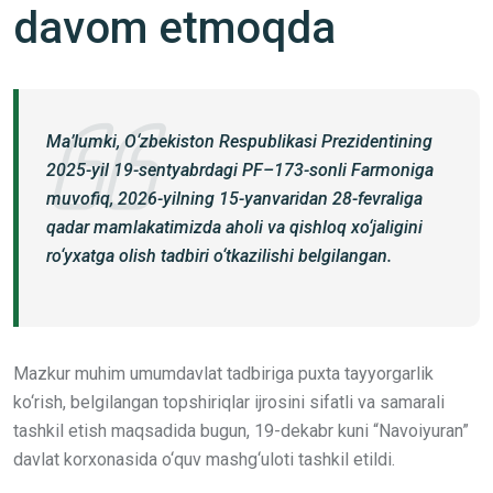
davom etmoqda
Ma’lumki, O‘zbekiston Respublikasi Prezidentining
2025-yil 19-sentyabrdagi PF–173-sonli Farmoniga
muvofiq, 2026-yilning 15-yanvaridan 28-fevraliga
qadar mamlakatimizda aholi va qishloq xo‘jaligini
ro‘yxatga olish tadbiri o‘tkazilishi belgilangan.
Mazkur muhim umumdavlat tadbiriga puxta tayyorgarlik
ko‘rish, belgilangan topshiriqlar ijrosini sifatli va samarali
tashkil etish maqsadida bugun, 19-dekabr kuni “Navoiyuran”
davlat korxonasida o‘quv mashg‘uloti tashkil etildi.