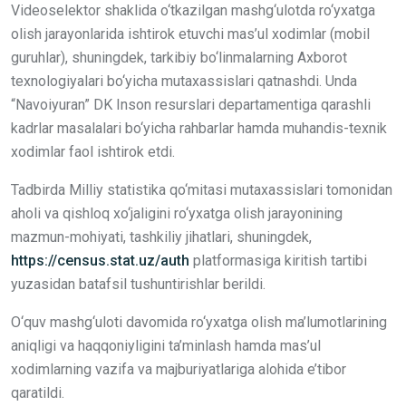
Videoselektor shaklida o‘tkazilgan mashg‘ulotda ro‘yxatga
olish jarayonlarida ishtirok etuvchi mas’ul xodimlar (mobil
guruhlar), shuningdek, tarkibiy bo‘linmalarning Axborot
tеxnologiyalari bo‘yicha mutaxassislari qatnashdi. Unda
“Navoiyuran” DK Inson resurslari departamentiga qarashli
kadrlar masalalari bo‘yicha rahbarlar hamda muhandis-texnik
xodimlar faol ishtirok etdi.
Tadbirda Milliy statistika qo‘mitasi mutaxassislari tomonidan
aholi va qishloq xo‘jaligini ro‘yxatga olish jarayonining
mazmun-mohiyati, tashkiliy jihatlari, shuningdek,
https://census.stat.uz/auth
platformasiga kiritish tartibi
yuzasidan batafsil tushuntirishlar berildi.
O‘quv mashg‘uloti davomida ro‘yxatga olish ma’lumotlarining
aniqligi va haqqoniyligini ta’minlash hamda mas’ul
xodimlarning vazifa va majburiyatlariga alohida e’tibor
qaratildi.