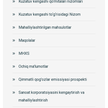
Kuzatuv kengashi qo‘mitalari nizomlari
Kuzatuv kengashi to‘g‘risidagi Nizom
Mahalliylashtirilgan mahsulotlar
Maqolalar
MHXS
Ochiq ma'lumotlar
Qimmatli qog'ozlar emissiyasi prospekti
Sanoat korporatsiyasini kengaytirish va
mahalliylashtirish