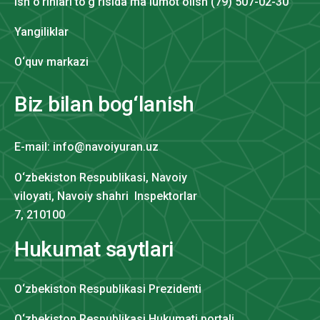
Ish o‘rinlari to‘g‘risida ma'lumot olish (79) 507-02-30
Yangiliklar
O‘quv markazi
Biz bilan bog‘lanish
E-mail: info@navoiyuran.uz
O‘zbekiston Respublikasi, Navoiy
viloyati, Navoiy shahri Inspektorlar
7, 210100
Hukumat saytlari
O‘zbekiston Respublikasi Prezidenti
O‘zbekiston Respublikasi Hukumati portali