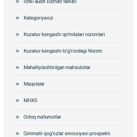
Ichki audit xizmati tarkibi
Kategoriyasiz
Kuzatuv kengashi qo‘mitalari nizomlari
Kuzatuv kengashi to‘g‘risidagi Nizom
Mahalliylashtirilgan mahsulotlar
Maqolalar
MHXS
Ochiq ma'lumotlar
Qimmatli qog'ozlar emissiyasi prospekti