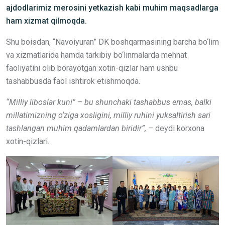
ajdodlarimiz merosini yetkazish kabi muhim maqsadlarga
ham xizmat qilmoqda.
Shu boisdan, “Navoiyuran” DK boshqarmasining barcha bo‘lim
va xizmatlarida hamda tarkibiy bo‘linmalarda mehnat
faoliyatini olib borayotgan xotin-qizlar ham ushbu
tashabbusda faol ishtirok etishmoqda.
“Milliy liboslar kuni” – bu shunchaki tashabbus emas, balki
millatimizning o‘ziga xosligini, milliy ruhini yuksaltirish sari
tashlangan muhim qadamlardan biridir”,
– deydi korxona
xotin-qizlari.