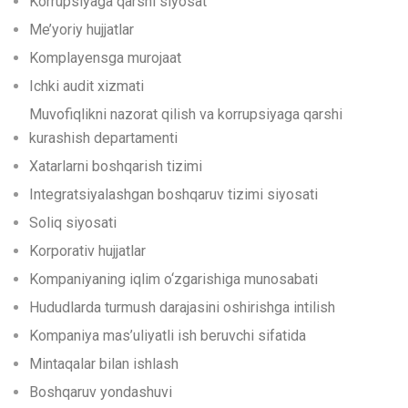
Korrupsiyaga qarshi siyosat
Me’yoriy hujjatlar
Komplayensga murojaat
Ichki audit xizmati
Muvofiqlikni nazorat qilish va korrupsiyaga qarshi
kurashish departamenti
Xatarlarni boshqarish tizimi
Integratsiyalashgan boshqaruv tizimi siyosati
Soliq siyosati
Korporativ hujjatlar
Kompaniyaning iqlim o‘zgarishiga munosabati
Hududlarda turmush darajasini oshirishga intilish
Kompaniya mas’uliyatli ish beruvchi sifatida
Mintaqalar bilan ishlash
Boshqaruv yondashuvi