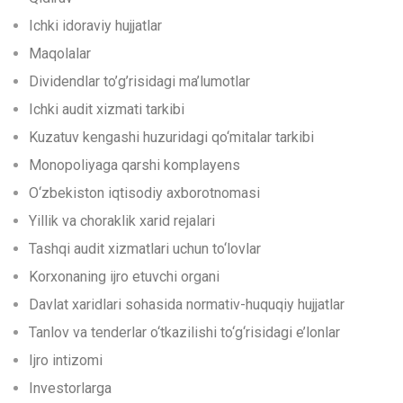
Ichki idoraviy hujjatlar
Maqolalar
Dividendlar to’g’risidagi ma’lumotlar
Ichki audit xizmati tarkibi
Kuzatuv kengashi huzuridagi qo‘mitalar tarkibi
Monopoliyaga qarshi komplayens
O‘zbekiston iqtisodiy axborotnomasi
Yillik va choraklik xarid rejalari
Tashqi audit xizmatlari uchun to‘lovlar
Korxonaning ijro etuvchi organi
Davlat xaridlari sohasida normativ-huquqiy hujjatlar
Tanlov va tenderlar o‘tkazilishi to‘g‘risidagi e’lonlar
Ijro intizomi
Investorlarga