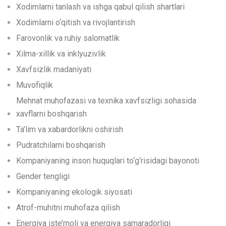
Xodimlarni tanlash va ishga qabul qilish shartlari
Xodimlarni o‘qitish va rivojlantirish
Farovonlik va ruhiy salomatlik
Xilma-xillik va inklyuzivlik
Xavfsizlik madaniyati
Muvofiqlik
Mehnat muhofazasi va texnika xavfsizligi sohasida
xavflarni boshqarish
Ta’lim va xabardorlikni oshirish
Pudratchilarni boshqarish
Kompaniyaning inson huquqlari to‘g‘risidagi bayonoti
Gender tengligi
Kompaniyaning ekologik siyosati
Atrof-muhitni muhofaza qilish
Energiya iste’moli va energiya samaradorligi