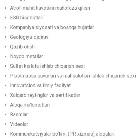
Atrof-muhit havosini muhofaza qilish
ESG hisobotlari
Kompaniya siyosati va boshqa hujjatlar
Geologiya-qidiruv
Qazib olish
Noyob metallar
Sulfat kislota ishlab chiqarish sexi
Plastmassa quvurlari va mahsulotlari ishlab chiqarish sexi
Innovatsion va ilmiy faoliyat
Xalqaro reytinglar va sertifikatlar
Aloqa ma’lumotlari
Rasmlar
Videolar
Kommunikatsiyalar bo‘limi (PR xizmati) aloqalari