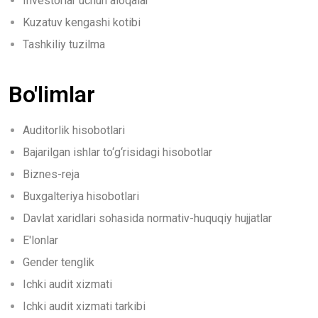
Investorlar uchun aloqalar
Kuzatuv kengashi kotibi
Tashkiliy tuzilma
Bo'limlar
Auditorlik hisobotlari
Bajarilgan ishlar to‘g‘risidagi hisobotlar
Biznes-reja
Buxgalteriya hisobotlari
Davlat xaridlari sohasida normativ-huquqiy hujjatlar
E'lonlar
Gender tenglik
Ichki audit xizmati
Ichki audit xizmati tarkibi