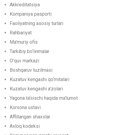
Akkreditatsiya
Kompaniya pasporti
Faoliyatning asosiy turlari
Rahbariyat
Ma’muriy ofis
Tarkibiy bo‘linmalar
O’quv markazi
Boshqaruv tuzilmasi
Kuzatuv kengashi qo‘mitalari
Kuzatuv kengashi a’zolari
Yagona ta’sischi haqida ma’lumot
Korxona ustavi
Affillangan shaxslar
Axloq kodeksi