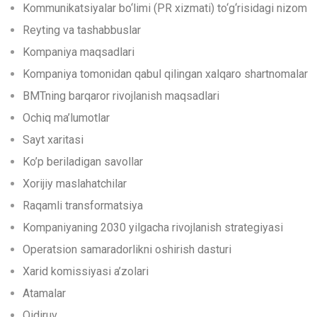
Kommunikatsiyalar bo‘limi (PR xizmati) to‘g‘risidagi nizom
Reyting va tashabbuslar
Kompaniya maqsadlari
Kompaniya tomonidan qabul qilingan xalqaro shartnomalar
BMTning barqaror rivojlanish maqsadlari
Ochiq ma’lumotlar
Sayt xaritasi
Ko’p beriladigan savollar
Xorijiy maslahatchilar
Raqamli transformatsiya
Kompaniyaning 2030 yilgacha rivojlanish strategiyasi
Operatsion samaradorlikni oshirish dasturi
Xarid komissiyasi a’zolari
Atamalar
Qidiruv