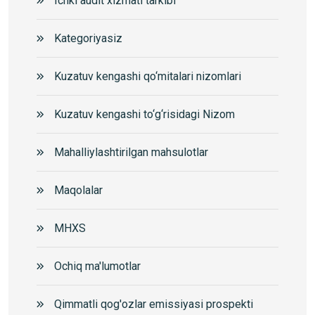
Ichki audit xizmati tarkibi
Kategoriyasiz
Kuzatuv kengashi qo‘mitalari nizomlari
Kuzatuv kengashi to‘g‘risidagi Nizom
Mahalliylashtirilgan mahsulotlar
Maqolalar
MHXS
Ochiq ma'lumotlar
Qimmatli qog'ozlar emissiyasi prospekti