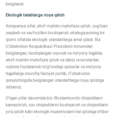
belgilandi.
Ekologik talablarga rioya qilish
Kompaniya sifat, atrof-muhitni muhofaza qilish, sog‘liqni
saqlash va xavfsizlikni boshqarish strategiyasining bir
qismi sifatida ekologik standartlarga amal qiladi. Biz
O‘zbekiston Respublikasi Prezidenti tomonidan
belgilangan, tasdiqlangan siyosat va me’yoriy hujjatlar,
atrof-muhitni muhofaza qilish va tabiiy resurslardan
oqilona foydalanish to‘g‘risidagi qonunlar va me’yoriy
hujjatlarga muvofiq faoliyat yuritib, O‘zbekiston
qonunchiligida belgilangan standartlarga rioya qilishga
intilamiz.
O‘tgan yillar davomida biz ifloslantiruvchi chiqindilarni
kamaytirish, suv chiqindilarini boshqarish va chiqindilarni
yo‘q qilish kabi ekologik muammolarni hal qilishga e’tibor