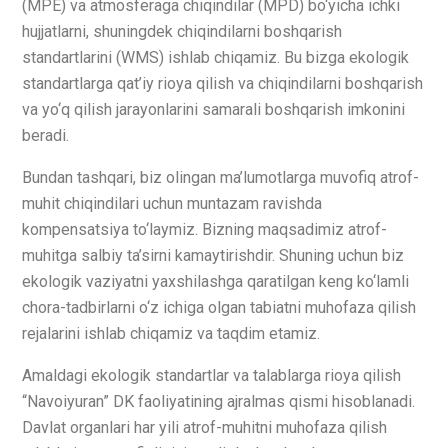
(MPE) va atmosferaga chiqindilar (MPD) bo‘yicha ichki
hujjatlarni, shuningdek chiqindilarni boshqarish
standartlarini (WMS) ishlab chiqamiz. Bu bizga ekologik
standartlarga qat’iy rioya qilish va chiqindilarni boshqarish
va yo‘q qilish jarayonlarini samarali boshqarish imkonini
beradi.
Bundan tashqari, biz olingan ma’lumotlarga muvofiq atrof-
muhit chiqindilari uchun muntazam ravishda
kompensatsiya to‘laymiz. Bizning maqsadimiz atrof-
muhitga salbiy ta’sirni kamaytirishdir. Shuning uchun biz
ekologik vaziyatni yaxshilashga qaratilgan keng ko‘lamli
chora-tadbirlarni o‘z ichiga olgan tabiatni muhofaza qilish
rejalarini ishlab chiqamiz va taqdim etamiz.
Amaldagi ekologik standartlar va talablarga rioya qilish
“Navoiyuran” DK faoliyatining ajralmas qismi hisoblanadi.
Davlat organlari har yili atrof-muhitni muhofaza qilish