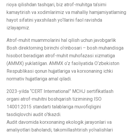
rioya qilishdan tashqari, biz atrof-muhitga ta’sirni
kamaytirish va xodimlarimiz va mahalliy hamjamiyatlarning
hayot sifatini yaxshilash yo‘llarini faol ravishda
izlayapmiz.
Atrof-muhit muammolarini hal qilish uchun javobgarlik
Bosh direktorning birinchi o‘rinbosari – bosh muhandisga
hisobot beradigan atrof-muhit muhofazasi xizmatiga
(AMMX) yuklatilgan. AMMX o‘z faoliyatida O‘zbekiston
Respublikasi qonun hujjatlariga va korxonaning ichki
normativ hujjatlariga amal qiladi.
2023-yilda “CERT International” MCHJ sertifikatlash
organi atrof-muhitni boshqarish tizimining ISO
14001:2015 standarti talablariga muvofiqligini
tasdiqlovchi audit o‘tkazdi.
Audit davomida korxonaning ekologik jarayonlari va
amaliyotlari baholandi, takomillashtirish yo‘nalishlari