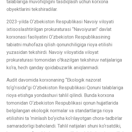
talablariga muvofiqligini tasdiqlash uchun korxona
obyektlarini tekshiradilar.
2023-yilda O‘zbekiston Respublikasi Navoiy viloyati
ixtisoslashtirilgan prokuraturasi “Navoiyuran” davlat
korxonasi faoliyatini O‘zbekiston Respublikasining
tabiatni muhofaza qilish qonunchiligiga rioya etilishi
yuzasidan tekshirdi. Navoiy viloyatida viloyat
prokuraturasi tomonidan o‘tkazilgan tekshiruv natijalariga
ko‘ra, hech qanday qoidabuzarlik aniqlanmadi.
Audit davomida korxonaning “Ekologik nazorat
to‘g‘risida”gi O‘zbekiston Respublikasi Qonuni talablariga
rioya etishga yondashuvi tahlil qilindi. Bunda korxona
tomonidan O‘zbekiston Respublikasi qonun hujjatlarida
belgilangan ekologik normalar va standartlarga rioya
etilishini ta ‘minlash bo‘yicha ko‘rilayotgan chora-tadbirlar
samaradorligi baholandi. Tahlil natijalari shuni ko‘rsatdiki,