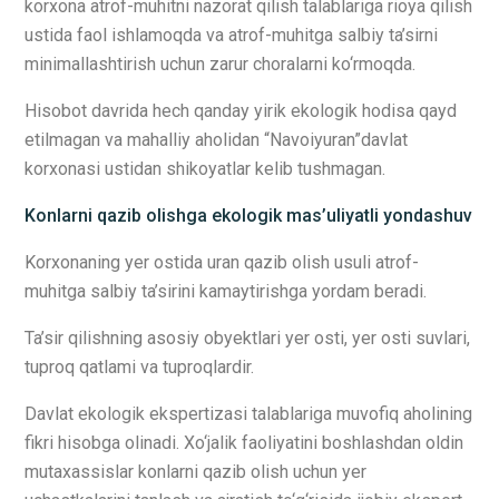
korxona atrof-muhitni nazorat qilish talablariga rioya qilish
ustida faol ishlamoqda va atrof-muhitga salbiy ta’sirni
minimallashtirish uchun zarur choralarni ko‘rmoqda.
Hisobot davrida hech qanday yirik ekologik hodisa qayd
etilmagan va mahalliy aholidan “Navoiyuran”davlat
korxonasi ustidan shikoyatlar kelib tushmagan.
Konlarni qazib olishga ekologik mas’uliyatli yondashuv
Korxonaning yer ostida uran qazib olish usuli atrof-
muhitga salbiy ta’sirini kamaytirishga yordam beradi.
Ta’sir qilishning asosiy obyektlari yer osti, yer osti suvlari,
tuproq qatlami va tuproqlardir.
Davlat ekologik ekspertizasi talablariga muvofiq aholining
fikri hisobga olinadi. Xo‘jalik faoliyatini boshlashdan oldin
mutaxassislar konlarni qazib olish uchun yer