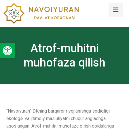
Open toolbar
Atrof-muhitni
muhofaza qilish
“Navoiyuran” DKning barqaror rivojlanishga sodiqligi
ekologik va ijtimoiy mas’uliyatni chuqur anglashga
asoslangan. Atrof-muhitni muhofaza qilish qoidalariga