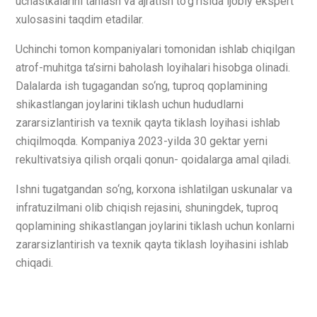
uchastkalarini tanlash va ajratish to‘g‘risida ijobiy ekspert
xulosasini taqdim etadilar.
Uchinchi tomon kompaniyalari tomonidan ishlab chiqilgan
atrof-muhitga ta’sirni baholash loyihalari hisobga olinadi.
Dalalarda ish tugagandan so‘ng, tuproq qoplamining
shikastlangan joylarini tiklash uchun hududlarni
zararsizlantirish va texnik qayta tiklash loyihasi ishlab
chiqilmoqda. Kompaniya 2023-yilda 30 gektar yerni
rekultivatsiya qilish orqali qonun- qoidalarga amal qiladi.
Ishni tugatgandan so‘ng, korxona ishlatilgan uskunalar va
infratuzilmani olib chiqish rejasini, shuningdek, tuproq
qoplamining shikastlangan joylarini tiklash uchun konlarni
zararsizlantirish va texnik qayta tiklash loyihasini ishlab
chiqadi.